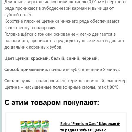
Длинные сверхтонкие кончики щетинок (0,01 мм) верхнего
ряда проникают в зубодесневой карман и вычищают
зубной налёт.
Короткие плоские щетинки нижнего ряда обеспечивают
качественную полировку.
Головка щётки с тонким основанием легко двигается в
полости рта, проникает в труднодоступные места и достаёт
до дальних коренных зубов.
Цвет щетки: красный, белый, синий, чёрный.
Способ применения:
почистить зубы в течение 3 минут.
Состав:
ручка – полипропилен, термопластичный эластомер;
щетина – насыщенные полиэфирные смолы; max t 80°С.
С этим товаром покупают:
Ebisu
"Premium Care" Широкая 6-
ти рядная зубная щетка с