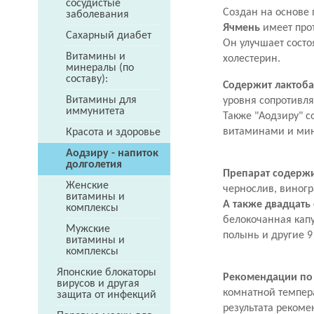
сосудистые
Создан на основе 
заболевания
Ячмень
имеет про
Сахарный диабет
Он улучшает состо
Витамины и
холестерин.
минералы (по
составу):
Содержит лактоб
Витамины для
уровня сопротивл
иммунитета
Также "Аодзиру" с
витаминами и ми
Красота и здоровье
Аодзиру - напиток
долголетия
Препарат содержит
Женские
чернослив, виногр
витамины и
А также двадцать
комплексы
белокочанная капу
Мужские
полынь и другие 9
витамины и
комплексы
Японские блокаторы
Рекомендации по
вирусов и другая
комнатной темпер
защита от инфекций
результата рекоме