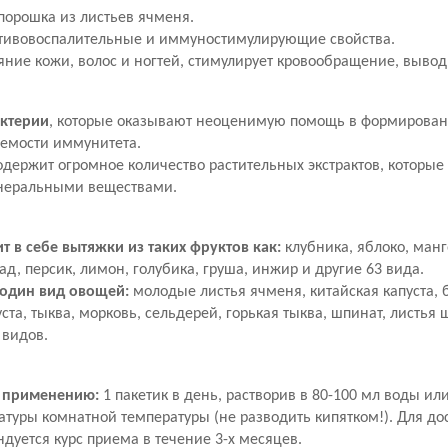
порошка из листьев ячменя.
тивовоспалительные и иммуностимулирующие свойства.
яние кожи, волос и ногтей, стимулирует кровообращение, вывод
актерии
, которые оказывают неоценимую помощь в формирован
яемости иммунитета.
одержит огромное количество растительных экстрактов, которы
неральными веществами.
 в себе вытяжки из таких фруктов как:
клубника, яблоко, манго
ад, персик, лимон, голубика, груша, инжир и другие 63 вида.
 один вид овощей:
молодые листья ячменя, китайская капуста, 
ста, тыква, морковь, сельдерей, горькая тыква, шпинат, листья
 видов.
 применению:
1 пакетик в день, растворив в 80-100 мл воды и
атуры комнатной температуры (не разводить кипятком!). Для д
ндуется курс приема в течение 3-х месяцев.