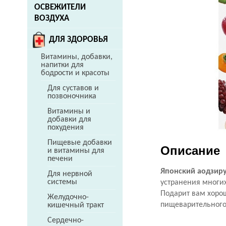
ОСВЕЖИТЕЛИ
ВОЗДУХА
ДЛЯ ЗДОРОВЬЯ
Витамины, добавки,
напитки для
бодрости и красоты
Для суставов и
позвоночника
Витамины и
добавки для
похудения
Пищевые добавки
Описание
и витамины для
печени
Японский аодзир
Для нервной
системы
устранения многих
Подарит вам хорош
Желудочно-
пищеварительного
кишечный тракт
Сердечно-