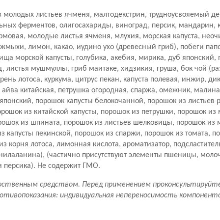
 молодых листьев ячменя, малтодекстрин, трудноусвояемый де
льных ферментов, олигосахариды, виноград, персик, мандарин, 
ормовая, молодые листья ячменя, млухия, морская капуста, нео
жмыхи, лимон, какао, иудино ухо (древесный гриб), побеги пап
ища морской капусты, голубика, акебия, мирика, дуб японский,
, листья мушмуллы, гриб маитаке, хидзикия, груша, бок чой (р
орень лотоса, куркума, цитрус пекан, капуста полевая, инжир, ди
 айва китайская, петрушка огородная, спаржа, омежник, малина
японский, порошок капусты белокочанной, порошок из листьев 
орошок из китайской капусты, порошок из петрушки, порошок из
рошок из шпината, порошок из листьев шелковицы, порошок из 
з капусты пекинской, порошок из спаржи, порошок из томата, п
из корня лотоса, лимонная кислота, ароматизатор, подсластител
нилаланина), (частично присутствуют элементы пшеницы, молоч
 и персика). Не содержит ГМО.
рственным средством. Перед применением проконсультируйте
отивопоказания: индивидуальная непереносимость компонент