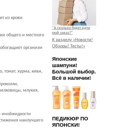
ит из крови
"А сколько будет идти
мой заказ?"
ии общего и местного
К разделу «Новости!
Обзоры! Тесты!»
е обогащают организм
Японские
шампуни!
Большой выбор.
, томат, хурма, киви,
Всё в наличии!
броколли,
 шелковицы, млухия,
ли инойжидкости
ПЕДИКЮР ПО
остижения наилучшего
ЯПОНСКИ!