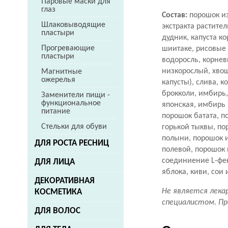
Паровые маски для
глаз
Состав:
порошок из
Шлаковыводящие
экстракта растите
пластыри
дудник, капуста к
Прогревающие
шиитаке, рисовые 
пластыри
водоросль, корнев
низкорослый, хвощ
Магнитные
ожерелья
капусты), слива, к
брокколи, имбирь,
Заменители пищи -
функциональное
японская, имбирь 
питание
порошок батата, п
Стельки для обуви
горькой тыквы, по
полыни, порошок и
ДЛЯ РОСТА РЕСНИЦ
полевой, порошок 
соединиение L-фе
ДЛЯ ЛИЦА
яблока, киви, сои
ДЕКОРАТИВНАЯ
Не является лека
КОСМЕТИКА
специалистом. Пр
ДЛЯ ВОЛОС