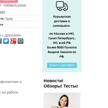
 избранное
добавить отзыв
555
Курьерская
ль:
Yuwa
доставка и
ия
самовывоз:
по Москве и МО,
 с друзьями:
Санкт-Петербургу,
ЛО, всей РФ.
Более 8000 Пунктов
Выдачи Заказов по
РФ.
Узнать о доставке
Новости!
офилактики и
Обзоры! Тесты!
 на работе