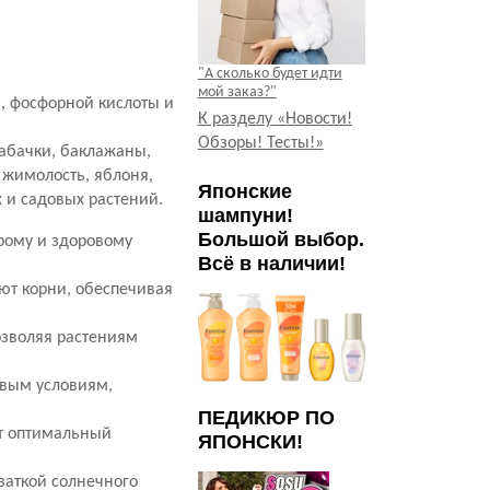
"А сколько будет идти
мой заказ?"
, фосфорной кислоты и
К разделу «Новости!
Обзоры! Тесты!»
кабачки, баклажаны,
 жимолость, яблоня,
Японские
х и садовых растений.
шампуни!
Большой выбор.
трому и здоровому
Всё в наличии!
т корни, обеспечивая
озволяя растениям
овым условиям,
ПЕДИКЮР ПО
ет оптимальный
ЯПОНСКИ!
ваткой солнечного