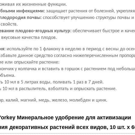
ерживая их жизненные функции.
рибными инфекциями:
защищает растения от болезней, укрепляя
плодородия почвы:
способствует улучшению структуры почвы 
свойств.
евание плодово-ягодных культур:
обеспечивает быстрое и каче
 вкусовые качества плодов.
ия:
используйте по 1 флакону в неделю в период с весны до осен
азбавьте данное средство согласно нижеперечисленным пропор
е или опрыскайте растение:
кончик у колпачка и вставить в горшок с растением под неболь
объема.
ь 10 мл в 5 литрах воды, поливать 1 раз в 7 дней.
ь 10 мл в распылитель, взболтать и опрыскать растение.
ор, калий, магний, медь, железо, молибден и цинк.
Yorkey Минеральное удобрение для активизации
ния декоративных растений всех видов, 10 шт. х 6