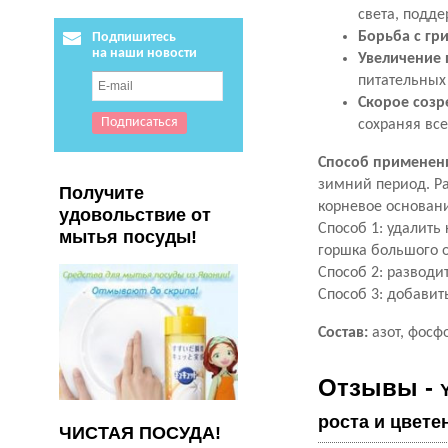
света, подд
Борьба с г
Подпишитесь
на наши новости
Увеличение 
питательных 
Скорое созр
сохраняя все
Способ применен
зимний период. Р
Получите
корневое основани
удовольствие от
Способ 1:
удалить 
мытья посуды!
горшка большого 
Способ 2: разводит
Способ 3: добавит
Состав:
азот, фосф
Отзывы -
роста и цвете
ЧИСТАЯ ПОСУДА!