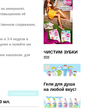
 их иммунитет.
и повышению её
ственное созревание,
и и 3-4 недели в
циям и полейте им
ЧИСТИМ ЗУБКИ
шим наклоном, для
!!!!
Гели для душа
на любой вкус!
Оставить отзыв
0 мл.