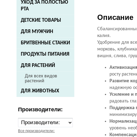
УХОД ЗА ПОЛОСТЬЮ
РТА
Описание
ДЕТСКИЕ ТОВАРЫ
Сбалансированный
ДЛЯ МУЖЧИН
калия.
Удобрение для все
БРИТВЕННЫЕ СТАНКИ
морковь, клубника
ПРОДУКТЫ ПИТАНИЯ
вишня, слива, гру
ДЛЯ РАСТЕНИЙ
Активизация
росту растен
Для всех видов
Развитие ко
растений
надежную ос
ДЛЯ ЖИВОТНЫХ
Усиление и 
радовать гл
Поддержка 
Производители:
минимизируя
Нормализац
уровень нео
Все производители:
Компенсация