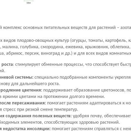
 комплекс основных питательных веществ для растений – азота
х видов плодово-овощных культур (огурцы, томаты, картофель, 
, малина, голубика, смородина, ежевика, крыжовник, облепиха,
ша, абрикос, персик, виноград и др.) и для всех видов комнатны
 роста
: стимулирует обменные процессы, что способствует быс
ий.
рневой системы:
специально подобранные компоненты укрепляю
нову для дальнейшего роста.
продление цветения:
поддерживает образование цветоносов, п
аз яркими цветами на протяжении долгого времени.
после пересаживания:
помогает растениям адаптироваться к н
 стресс при резкой смене температур.
ия содержания полезных веществ:
удобряя почву, обеспечива
бходимых элементов, способствующих здоровью растений.
 недостатка инсоляции:
помогает растениям справляться с нех