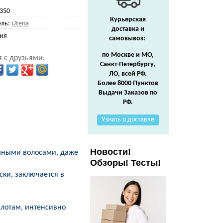
350
Курьерская
ль:
Utena
доставка и
ия
самовывоз:
по Москве и МО,
 с друзьями:
Санкт-Петербургу,
ЛО, всей РФ.
Более 8000 Пунктов
Выдачи Заказов по
РФ.
Узнать о доставке
Новости!
ушными волосами, даже
Обзоры! Тесты!
ки, заключается в
слотам, интенсивно