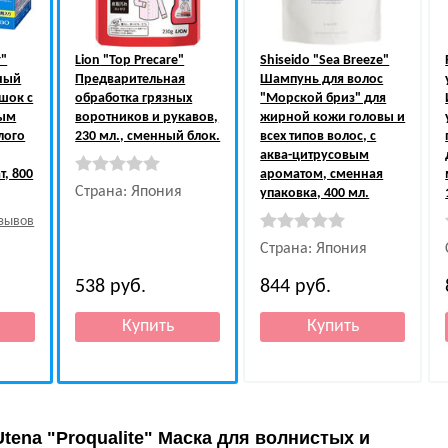
r"
Lion
"Top Precare"
Shiseido
"Sea Breeze"
ный
Предварительная
Шампунь для волос
шок с
обработка грязных
"Морской бриз" для
ным
воротников и рукавов,
жирной кожи головы и
лого
230 мл., сменный блок.
всех типов волос, с
аква-цитрусовым
, 800
ароматом, сменная
Страна: Япония
упаковка, 400 мл.
тзывов
Страна: Япония
538
руб.
844
руб.
Utena "Proqualite" Маска для волнистых и