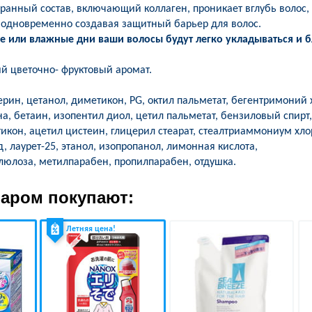
ранный состав, включающий коллаген, проникает вглубь волос
 одновременно создавая защитный барьер для волос.
 или влажные дни ваши волосы будут легко укладываться и бл
й цветочно- фруктовый аромат.
ерин, цетанол, диметикон, PG, октил пальметат, бегентримоний
а, бетаин, изопентил диол, цетил пальметат, бензиловый спирт
икон, ацетил цистеин, глицерил стеарат, стеалтриаммониум хл
 лаурет-25, этанол, изопропанол, лимонная кислота,
люлоза, метилпарабен, пропилпарабен, отдушка.
варом покупают:
Летняя цена!