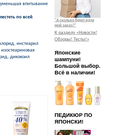
, уменьшая впитывание
естеть по всей
"А сколько будет идти
мой заказ?"
К разделу «Новости!
Обзоры! Тесты!»
 хлорид, инстеарил
, изостеариновая
Японские
орид, дикокоил
шампуни!
Большой выбор.
Всё в наличии!
ПЕДИКЮР ПО
ЯПОНСКИ!