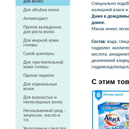
для волос
Специально подоб
излишней влаги и
Для объёма волос
Даже в дождливые
Антивозраст
длине.
Против выпадения,
Маска имеет легки
для роста волос
Для жирной кожи
Состав:
вода, глиц
головы
гидролиз коллаген
Сухой шампунь
кислота, амодимет
деаммоний хлорид,
Для чувствительной
гидроксидэтилцел
кожи головы
Против перхоти
С этим то
Для нормальных
волос
Летняя цена!
Для волнистых и
непослушных волос
Несмываемый уход -
эмульсии, масло и
т.п.
Укладочные средства