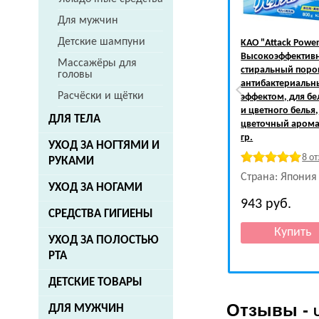
Для мужчин
Детские шампуни
KAO
"Attack Powe
Высокоэффектив
Массажёры для
стиральный поро
головы
антибактериаль
Расчёски и щётки
эффектом, для бе
и цветного белья,
ДЛЯ ТЕЛА
цветочный аромат
гр.
УХОД ЗА НОГТЯМИ И
8 о
РУКАМИ
Страна: Япония
УХОД ЗА НОГАМИ
943
руб.
СРЕДСТВА ГИГИЕНЫ
УХОД ЗА ПОЛОСТЬЮ
РТА
ДЕТСКИЕ ТОВАРЫ
Отзывы -
ДЛЯ МУЖЧИН