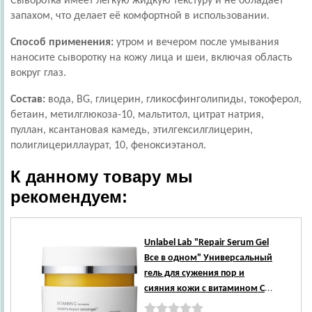
Сыворотка имеет легкую жидкую текстуру и не обладает
запахом, что делает её комфортной в использовании.
Способ применения:
утром и вечером после умывания
наносите сыворотку на кожу лица и шеи, включая область
вокруг глаз.
Состав:
вода, BG, глицерин, гликосфинголипиды, токоферол,
бетаин, метилглюкоза-10, мальтитол, цитрат натрия,
пуллан, ксантановая камедь, этилгексилглицерин,
полиглицериллаурат, 10, феноксиэтанол.
К данному товару мы
рекомендуем:
Unlabel Lab
"Repair Serum Gel
Все в одном" Универсальный
гель для сужения пор и
сияния кожи с витамином С,
80 г.