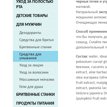
черных точек и уг
УХОД ЗА ПОЛОСТЬЮ
матовой.
РТА
Натуральный
экст
ДЕТСКИЕ ТОВАРЫ
мощными антиокс
Очищающая пенка 
ДЛЯ МУЖЧИН
Способ применен
Дезодоранты
что бы получить д
Средства для бритья
секунд. Смойте пе
Бритвенные станки
дополнительный т
Средства для
Состав:
water, stear
умывания
potassium cocoyl gly
Уход за лицом
beeswax, cucumis sa
extract, aloe barbad
Уход за волосами
olea europaea (olive
Массажные мочалки
fruit extract, malpi
Гели для душа
extract, paeonia lac
lonicera japonica (
БРИТВЕННЫЕ СТАНКИ
(pumpkin) fruit extr
ПРОДУКТЫ ПИТАНИЯ