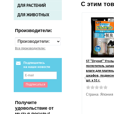
С этим то
ДЛЯ РАСТЕНИЙ
ДЛЯ ЖИВОТНЫХ
Производители:
Все производители:
ST
"Drypet" Угол
Подпишитесь
поглотитель запах
на наши новости
влаги для платян
шкафов, подвесно
шт. х 51 г.
Страна: Япония
Получите
удовольствие от
мытья посуды!