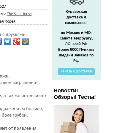
527
Курьерская
ль:
The Skin House
доставка и
я Корея
самовывоз:
по Москве и МО,
 с друзьями:
Санкт-Петербургу,
ЛО, всей РФ.
Более 8000 Пунктов
Выдачи Заказов по
РФ.
Узнать о доставке
кожи
.
аляет загрязнения,
Новости!
у
, а так же интенсивно
Обзоры! Тесты!
аздражениям больше,
я боле грубой.
.
яет от появления