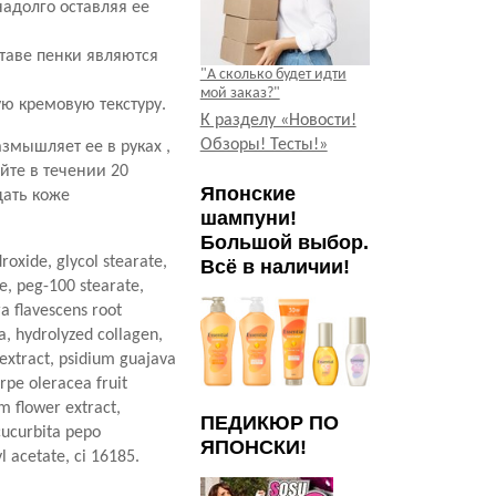
надолго оставляя ее
таве пенки являются
"А сколько будет идти
мой заказ?"
 кремовую текстуру.
К разделу «Новости!
Обзоры! Тесты!»
змышляет ее в руках ,
йте в течении 20
Японские
дать коже
шампуни!
Большой выбор.
roxide, glycol stearate,
Всё в наличии!
te, peg-100 stearate,
a flavescens root
a, hydrolyzed collagen,
n extract, psidium guajava
erpe oleracea fruit
m flower extract,
ПЕДИКЮР ПО
cucurbita pepo
ЯПОНСКИ!
l acetate, ci 16185.