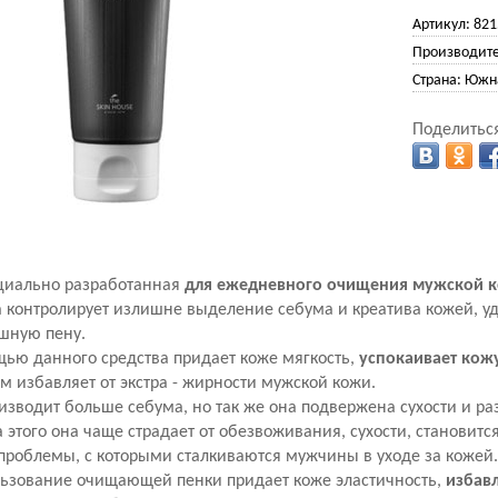
Артикул:
821
Производите
Страна:
Южна
Поделиться
циально разработанная
для ежедневного очищения мужской 
контролирует излишне выделение себума и креатива кожей, уд
ышную пену.
ью данного средства придает коже мягкость,
успокаивает кож
ом избавляет от экстра - жирности мужской кожи.
изводит больше себума, но так же она подвержена сухости и р
а этого она чаще страдает от обезвоживания, сухости, становитс
проблемы, с которыми сталкиваются мужчины в уходе за кожей
ьзование очищающей пенки придает коже эластичность,
избавл