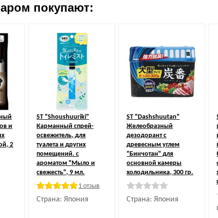
варом покупают:
ьный
ST
"Shoushuuriki"
ST
"Dashshuutan"
ов и
Карманный спрей-
Желеобразный
ых
освежитель, для
дезодорант с
й, 2
туалета и других
древесным углем
помещений. с
"Бинчотан" для
ароматом "Мыло и
основной камеры
свежесть", 9 мл.
холодильника, 300 гр.
1 отзыв
Страна: Япония
Страна: Япония