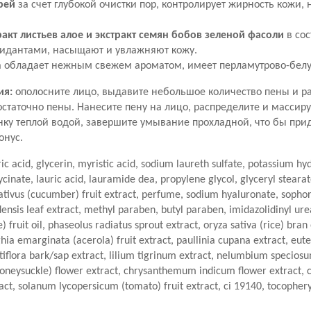
рей
за счет глубокой очистки пор, контролирует жирность кожи, 
ракт листьев алое и экстракт семян бобов зеленой фасоли
в сос
идантами, насыщают и увлажняют кожу.
обладает нежным свежем ароматом, имеет перламутрово-белую
ия:
ополосните лицо, выдавите небольшое количество пены и ра
остаточно пены. Нанесите пену на лицо, распределите и массиру
нку теплой водой, завершите умывание прохладной, что бы при
онус.
ic acid, glycerin, myristic acid, sodium laureth sulfate, potassium hyd
cinate, lauric acid, lauramide dea, propylene glycol, glyceryl steara
tivus (cucumber) fruit extract, perfume, sodium hyaluronate, sophor
ensis leaf extract, methyl paraben, butyl paraben, imidazolidinyl ure
) fruit oil, phaseolus radiatus sprout extract, oryza sativa (rice) bra
ghia emarginata (acerola) fruit extract, paullinia cupana extract, eut
tiflora bark/sap extract, lilium tigrinum extract, nelumbium speciosu
honeysuckle) flower extract, chrysanthemum indicum flower extract, 
act, solanum lycopersicum (tomato) fruit extract, ci 19140, tocophery