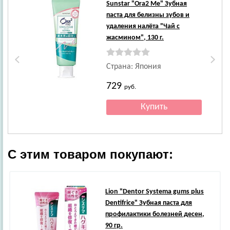
Sunstar
"Ora2 Me" Зубная
паста для белизны зубов и
удаления налёта "Чай с
жасмином", 130 г.
Страна: Япония
729
руб.
С этим товаром покупают:
Lion
"Dentor Systema gums plus
Dentifrice" Зубная паста для
профилактики болезней десен,
90 гр.