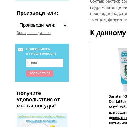
Состав:
раствор со
гидроксиэтилцелл
Производители:
пропилдиоктадеци
-ментол, фторид н
К данному
Все производители:
Подпишитесь
на наши новости
Получите
Sunstar
"
удовольствие от
Dental Pas
мытья посуды!
Mint" Зуб
для защит
десен, с с
витамином