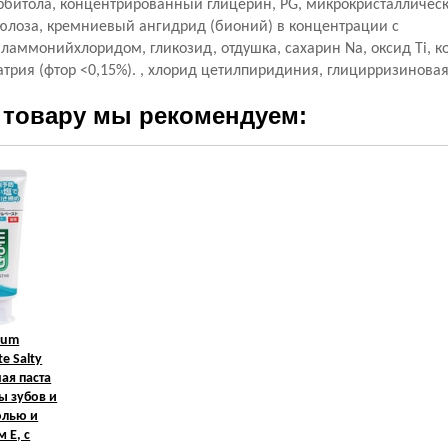
рбитола, концентрированный глицерин, PG, микрокристалличес
юлоза, кремниевый ангидрид (бионий) в концентрации с
ламмонийхлоридом, гликозид, отдушка, сахарин Na, оксид Ti, 
атрия (фтор <0,15%). , хлорид цетилпиридиния, глицирризиновая
 товару мы рекомендуем:
Gum
te Salty
ная паста
ы зубов и
олью и
 E, с