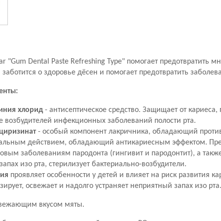
tar "Gum Dental Paste Refreshing Type" помогает предотвратить 
, заботится о здоровье дёсен и помогает предотвратить заболев
енты:
иния хлорид
- антисептическое средство.
Защищает от кариеса, 
 возбудителей инфекционных заболеваний полости рта.
циризинат
- особый компонент лакричника, обладающий проти
альным действием, обладающий антикариесным эффектом.
Пре
овым заболеваниям пародонта (гингивит и пародонтит), а также
апах изо рта, стерилизует бактериально-возбудители.
рия
проявляет особенности у детей и влияет на риск развития ка
зирует, освежает и надолго устраняет неприятный запах изо рта
свежающим вкусом мяты.