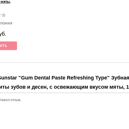
 мяты,
Япония
уб.
Sunstar "Gum Dental Paste Refreshing Type" Зубна
иты зубов и десен, с освежающим вкусом мяты, 12
ставил отзыв.