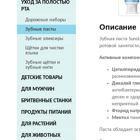
УХОД ЗА ПОЛОСТЬЮ
РТА
Дорожные наборы
Описание
Зубные пасты
Зубные эликсиры
Зубная паста Suns
ротовой занятости
Щётки для чистки
языка
Активные компон
Зубные щётки и
зубные нити
Цетилпирид
размножение
ДЕТСКИЕ ТОВАРЫ
Дикалий гли
ДЛЯ МУЖЧИН
антибактери
десен и здор
БРИТВЕННЫЕ СТАНКИ
неприятный з
Фторид нат
ПРОДУКТЫ ПИТАНИЯ
Ментол
тони
ДЛЯ РАСТЕНИЙ
Паста обладает о
ДЛЯ ЖИВОТНЫХ