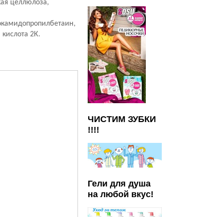
кая целлюлоза,
кокамидопропилбетаин,
 кислота 2К.
ЧИСТИМ ЗУБКИ
!!!!
Гели для душа
на любой вкус!