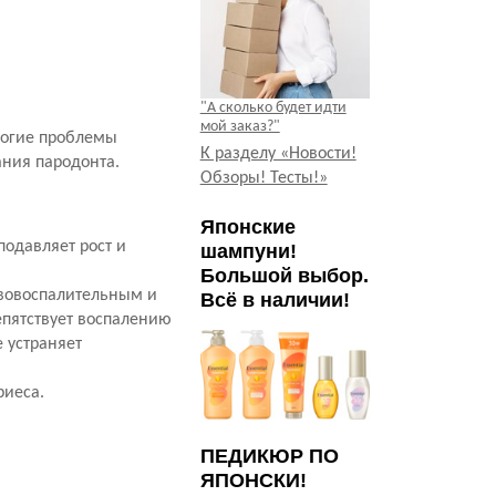
"А сколько будет идти
мой заказ?"
многие проблемы
К разделу «Новости!
ания пародонта.
Обзоры! Тесты!»
Японские
подавляет рост и
шампуни!
Большой выбор.
вовоспалительным и
Всё в наличии!
пятствует воспалению
 устраняет
риеса.
.
ПЕДИКЮР ПО
ЯПОНСКИ!