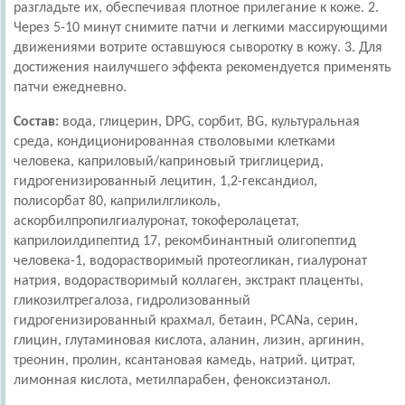
разгладьте их, обеспечивая плотное прилегание к коже. 2.
Через 5-10 минут снимите патчи и легкими массирующими
движениями вотрите оставшуюся сыворотку в кожу. 3. Для
достижения наилучшего эффекта рекомендуется применять
патчи ежедневно.
Состав:
вода, глицерин, DPG, сорбит, BG, культуральная
среда, кондиционированная стволовыми клетками
человека, каприловый/каприновый триглицерид,
гидрогенизированный лецитин, 1,2-гександиол,
полисорбат 80, каприлилгликоль,
аскорбилпропилгиалуронат, токоферолацетат,
каприлоилдипептид 17, рекомбинантный олигопептид
человека-1, водорастворимый протеогликан, гиалуронат
натрия, водорастворимый коллаген, экстракт плаценты,
гликозилтрегалоза, гидролизованный
гидрогенизированный крахмал, бетаин, PCANa, серин,
глицин, глутаминовая кислота, аланин, лизин, аргинин,
треонин, пролин, ксантановая камедь, натрий. цитрат,
лимонная кислота, метилпарабен, феноксиэтанол.