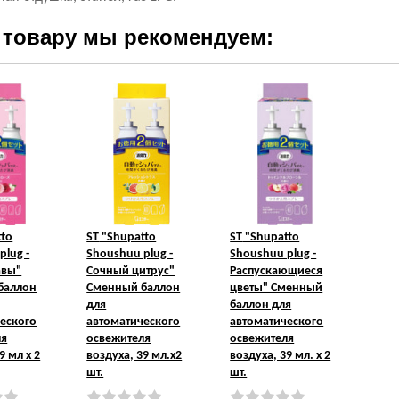
 товару мы рекомендуем:
tto
ST
"Shupatto
ST
"Shupatto
plug -
Shoushuu plug -
Shoushuu plug -
авы"
Сочный цитрус"
Распускающиеся
баллон
Сменный баллон
цветы" Сменный
для
баллон для
еского
автоматического
автоматического
ля
освежителя
освежителя
9 мл х 2
воздуха, 39 мл.х2
воздуха, 39 мл. х 2
шт.
шт.