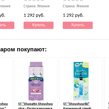
Япония
Страна: Япония
Страна: Япония
уб.
1 292
руб.
1 292
руб.
варом покупают:
ushuu
ST
"Shupatto Shoushuu
ST
"Shoushuuriki"
рус"
plug - Распускающиеся
Карманный спрей-