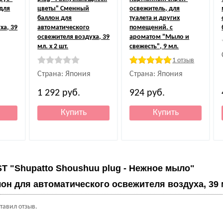
для
цветы" Сменный
освежитель, для
баллон для
туалета и других
ха, 39
автоматического
помещений. с
освежителя воздуха, 39
ароматом "Мыло и
мл. х 2 шт.
свежесть", 9 мл.
1 отзыв
Страна: Япония
Страна: Япония
1 292
руб.
924
руб.
ST "Shupatto Shoushuu plug - Нежное мыло"
н для автоматического освежителя воздуха, 39 м
ставил отзыв.