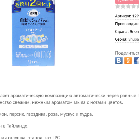
Добавить в
Артикул:
129
Производите
Страна:
Япон
Серия:
Shupa
Поделиться
ляет ароматическую композицию автоматически через равные 
анство свежим, нежным ароматом мыла с нотами цветов.
он, персик, гвоздика, роза, мускус и пудра.
н в Тайланде.
я отдушка, этанол, газ LPG.