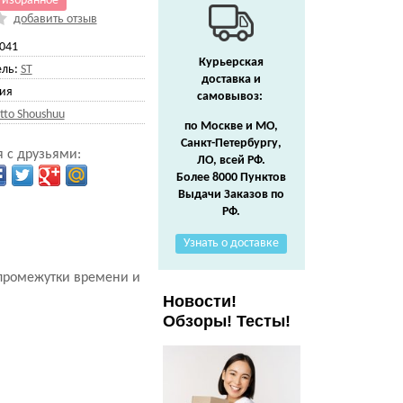
 избранное
добавить отзыв
041
Курьерская
ль:
ST
доставка и
ия
самовывоз:
tto Shoushuu
по Москве и МО,
Санкт-Петербургу,
 с друзьями:
ЛО, всей РФ.
Более 8000 Пунктов
Выдачи Заказов по
РФ.
Узнать о доставке
промежутки времени и
Новости!
Обзоры! Тесты!