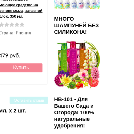
моющее средство на
основе мыла, запасной
блок, 350 мл.
МНОГО
ШАМПУНЕЙ БЕЗ
СИЛИКОНА!
Страна: Япония
479
руб.
HB-101 - Для
Оставить отзыв
Вашего Сада и
л. х 2 шт.
Огорода! 100%
натуральные
удобрения!