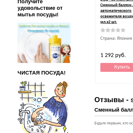
Получите
Сменный баллон 
удовольствие от
автоматического
мытья посуды!
освежителя возду
мл.х2 шт.
Страна: Япония
1 292
руб.
ЧИСТАЯ ПОСУДА!
Отзывы -
Сменный балло
Будьте первым, кто о