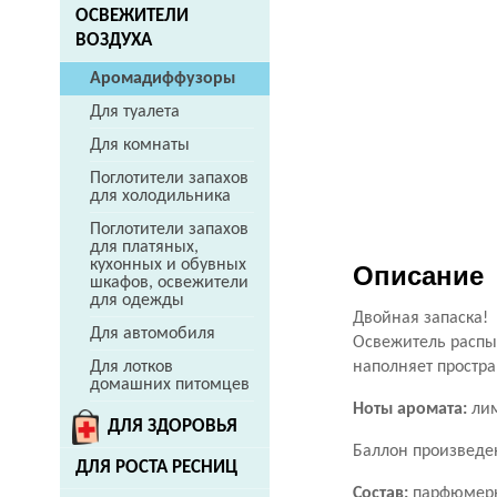
ОСВЕЖИТЕЛИ
ВОЗДУХА
Аромадиффузоры
Для туалета
Для комнаты
Поглотители запахов
для холодильника
Поглотители запахов
для платяных,
кухонных и обувных
Описание
шкафов, освежители
для одежды
Двойная запаска!
Для автомобиля
Освежитель распы
Для лотков
наполняет простр
домашних питомцев
Ноты аромата:
лим
ДЛЯ ЗДОРОВЬЯ
Баллон произведе
ДЛЯ РОСТА РЕСНИЦ
Состав:
парфюмерна