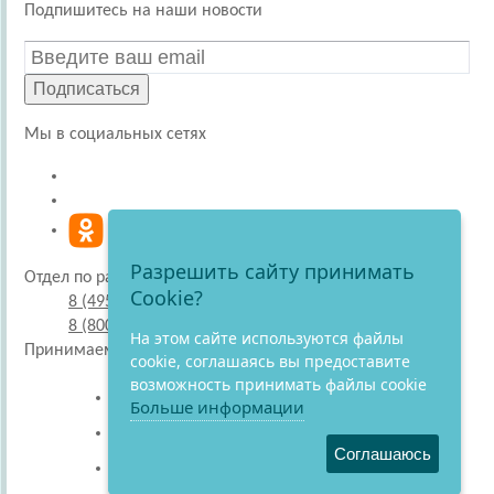
Подпишитесь на наши новости
Подписаться
Мы в социальных сетях
Разрешить сайту принимать
Отдел по работе с покупателями
Cookie?
8 (495) 220-51-30
8 (800) 707-27-19
На этом сайте используются файлы
Принимаем к оплате
cookie, соглашаясь вы предоставите
возможность принимать файлы cookie
Больше информации
Соглашаюсь