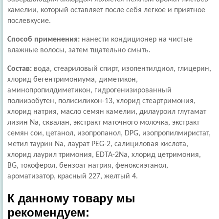
камелии, который оставляет после себя легкое и приятное
послевкусие.
Способ применения:
нанести кондиционер на чистые
влажные волосы, затем тщательно смыть.
Состав:
вода, стеариловый спирт, изопентилдиол, глицерин,
хлорид бегентримониума, диметикон,
аминопропилдиметикон, гидрогенизированный
полиизобутен, полисиликон-13, хлорид стеартримония,
хлорид натрия, масло семян камелии, дилауроил глутамат
лизин Na, сквалан, экстракт маточного молочка, экстракт
семян сои, цетанол, изопропанол, DPG, изопропилмиристат,
метил таурин Na, лаурат PEG-2, салициловая кислота,
хлорид лаурил тримония, EDTA-2Na, хлорид цетримония,
BG, токоферол, бензоат натрия, феноксиэтанол,
ароматизатор, красный 227, желтый 4.
К данному товару мы
рекомендуем: