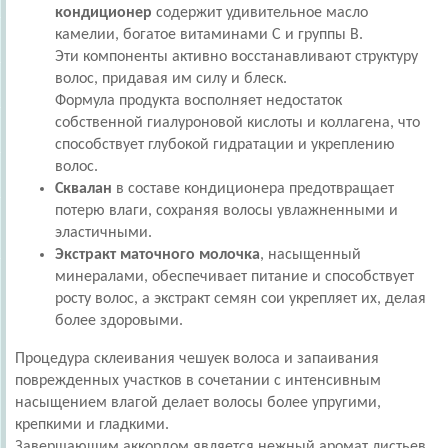
кондиционер
содержит удивительное масло
камелии, богатое витаминами С и группы В.
Эти компоненты активно восстанавливают структуру
волос, придавая им силу и блеск.
Формула продукта восполняет недостаток
собственной гиалуроновой кислоты и коллагена, что
способствует глубокой гидратации и укреплению
волос.
Сквалан
в составе кондиционера предотвращает
потерю влаги, сохраняя волосы увлажненными и
эластичными.
Экстракт маточного молочка
, насыщенный
минералами, обеспечивает питание и способствует
росту волос, а экстракт семян сои укрепляет их, делая
более здоровыми.
Процедура склеивания чешуек волоса и запаивания
поврежденных участков в сочетании с интенсивным
насыщением влагой делает волосы более упругими,
крепкими и гладкими.
Завершающим аккордом является нежный аромат листьев