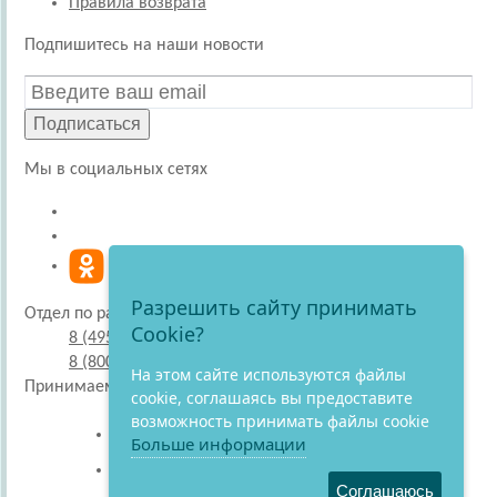
Правила возврата
Подпишитесь на наши новости
Подписаться
Мы в социальных сетях
Разрешить сайту принимать
Отдел по работе с покупателями
Cookie?
8 (495) 220-51-30
8 (800) 707-27-19
На этом сайте используются файлы
Принимаем к оплате
cookie, соглашаясь вы предоставите
возможность принимать файлы cookie
Больше информации
Соглашаюсь