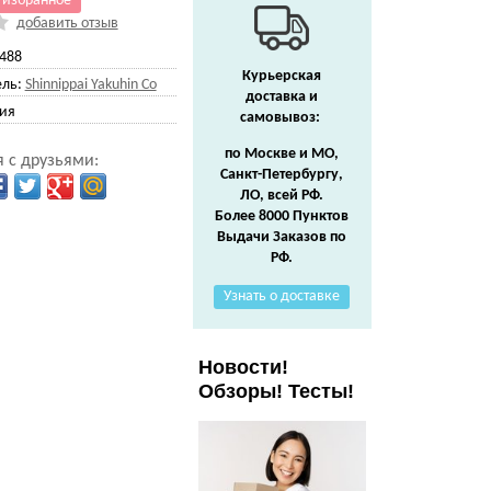
 избранное
добавить отзыв
488
Курьерская
ль:
Shinnippai Yakuhin Co
доставка и
ия
самовывоз:
по Москве и МО,
 с друзьями:
Санкт-Петербургу,
ЛО, всей РФ.
Более 8000 Пунктов
Выдачи Заказов по
РФ.
Узнать о доставке
Новости!
Обзоры! Тесты!