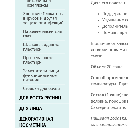
витамины и
Для чего полезен 
комплексы
Поддержание
Японские блокаторы
вирусов и другая
Улучшение с
защита от инфекций
Дополнитель
Паровые маски для
Помощь при 
глаз
В отличие от клас
Шлаковыводящие
пластыри
легкими нотками с
смузи.
Прогревающие
пластыри
Объем:
20 саше.
Заменители пищи -
функциональное
Способ применен
питание
температуры. Тщат
Стельки для обуви
Состав (1 саше):
по
ДЛЯ РОСТА РЕСНИЦ
волокна, порошок 
бактерии растител
ДЛЯ ЛИЦА
Пищевая добавка.
ДЕКОРАТИВНАЯ
со специалистом.
КОСМЕТИКА