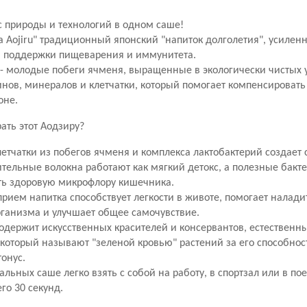
 природы и технологий в одном саше!
eria Aojiru" традиционный японский "напиток долголетия", усил
 поддержки пищеварения и иммунитета.
 - молодые побеги ячменя, выращенные в экологически чистых
нов, минералов и клетчатки, который помогает компенсировать
оне.
ать этот Аодзиру?
летчатки из побегов ячменя и комплекса лактобактерий создает
ительные волокна работают как мягкий детокс, а полезные бак
ь здоровую микрофлору кишечника.
рием напитка способствует легкости в животе, помогает налади
ганизма и улучшает общее самочувствие.
содержит искусственных красителей и консервантов, естественн
 который называют "зеленой кровью" растений за его способно
онус.
льных саше легко взять с собой на работу, в спортзал или в по
го 30 секунд.