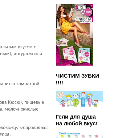
ральным вкусом с
ьным), йогуртом или
ЧИСТИМ ЗУБКИ
!!!!
напитка комнатной
рова Кюсю), пищевые
ца, молочнокислые
Гели для душа
на любой вкус!
проконсультироваться
нтов.