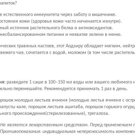
напиток?
 естественного иммунитета через заботу о кишечнике.
остояния кожи (здоровье кожи часто начинается изнутри).
ный источник растительного белка и антиоксидантов.
несбалансированном питании и нехватке зелени в меню.
сических травяных настоев, этот Аодзиру обладает мягким, нейт
вежего чая, сочетается с водой, молоком (в том числе растител
ия:
разведите 1 саше в 100–150 мл воды или вашего любимого 
ельно перемешайте. Рекомендуется принимать 1 раз в день.
рошок молодых листьев ячменя (молодые листья ячменя с ост
капусты кале, порошок листьев ашитаба, порошок горького огур
ьного происхождения(стерилизованные), трегалоза.
 Не является лекарственным средством. Перед применением 
 Противопоказания: индивидуальная непереносимость компоне