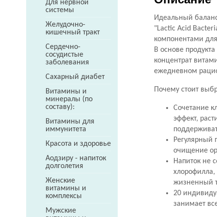
Для нервной
системы
Идеальный баланс
Желудочно-
"Lactic Acid Bact
кишечный тракт
компонентами для
Сердечно-
В основе продукта
сосудистые
концентрат витами
заболевания
ежедневном раци
Сахарный диабет
Почему стоит выбр
Витамины и
минералы (по
составу):
Сочетание к
эффект, раст
Витамины для
поддерживат
иммунитета
Регулярный п
Красота и здоровье
очищение ор
Аодзиру - напиток
Напиток не 
долголетия
хлорофилла,
Женские
жизненный т
витамины и
20 индивидуа
комплексы
занимает все
Мужские