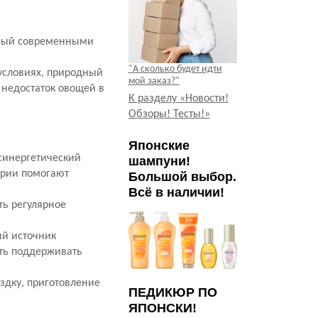
енный современными
"А сколько будет идти
 условиях, природный
мой заказ?"
 недостаток овощей в
К разделу «Новости!
Обзоры! Тесты!»
Японские
 синергетический
шампуни!
терии помогают
Большой выбор.
Всё в наличии!
ть регулярное
ый источник
сть поддерживать
ездку, приготовление
ПЕДИКЮР ПО
ЯПОНСКИ!