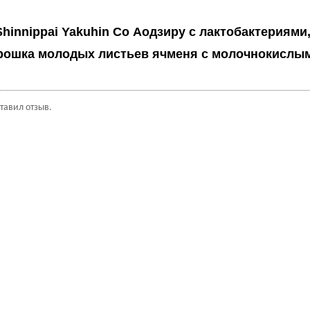
Shinnippai Yakuhin Co Аодзиру с лактобактериями
орошка молодых листьев ячменя с молочнокислым
ставил отзыв.