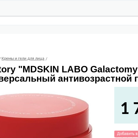
Кремы и гели для лица
tory
"MDSKIN LABO Galactomyc
версальный антивозрастной ге
1 
Добавить в