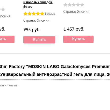
и носовых складок,
64 шт.
Страна: Япония
1 отзыв
Япония
Страна: Япония
уб.
1 457
руб.
995
руб.
Shin Factory "MDSKIN LABO Galactomyces Premiu
" Универсальный антивозрастной гель для лица, 20
ставил отзыв.