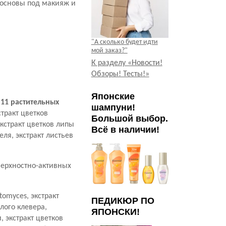
, основы под макияж и
"А сколько будет идти
мой заказ?"
К разделу «Новости!
Обзоры! Тесты!»
Японские
е
11 растительных
шампуни!
стракт цветков
Большой выбор.
экстракт цветков липы
Всё в наличии!
еля, экстракт листьев
верхностно-активных
omyces, экстракт
ПЕДИКЮР ПО
елого клевера,
ЯПОНСКИ!
 экстракт цветков