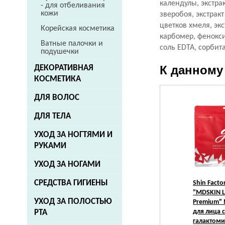
календулы, экстра
- для отбеливания
кожи
зверобоя, экстракт
цветков хмеля, эк
Корейская косметика
карбомер, фенокси
Ватные палочки и
соль EDTA, сорбита
подушечки
К данному
ДЕКОРАТИВНАЯ
КОСМЕТИКА
ДЛЯ ВОЛОС
ДЛЯ ТЕЛА
УХОД ЗА НОГТЯМИ И
РУКАМИ
УХОД ЗА НОГАМИ
СРЕДСТВА ГИГИЕНЫ
Shin Facto
"MDSKIN 
УХОД ЗА ПОЛОСТЬЮ
Premium"
для лица 
РТА
галактоми