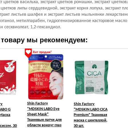
кт цветков василька, экстракт цветков ромашки, экстракт цветко
 цветков липы сердцевидной, экстракт корня лопуха, экстракт пл
стракт листьев шалфея и экстракт листьев мыльнянки лекарствен
этанол, метилпарабен, гидрогенизированное касторовое масло
н сесквиолеат, 1,2-гександиол.
 товару мы рекомендуем:
Хит продаж!
Shin Factory
ry
Shin Factory
"MDSKIN LABO Eye
LABO G
"MDSKIN LABO CICA
Sheet Mask"
 Маска
Premium" Тканевая
Тканевые патчи для
с
маска с центеллой,
области вокруг глаз
сисом, 30
30 шт.