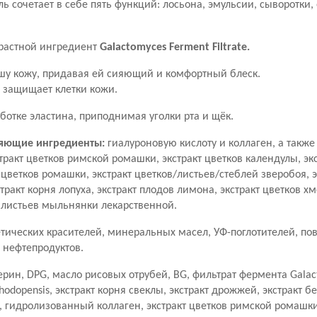
ь сочетает в себе пять функций: лосьона, эмульсии, сыворотки
растной ингредиент
Galactomyces Ferment Filtrate.
ашу кожу, придавая ей сияющий и комфортный блеск.
 защищает клетки кожи.
ботке эластина, приподнимая уголки рта и щёк.
яющие ингредиенты:
гиалуроновую кислоту и коллаген, а такж
тракт цветков римской ромашки, экстракт цветков календулы, эк
т цветков ромашки, экстракт цветков/листьев/стеблей зверобоя, 
ракт корня лопуха, экстракт плодов лимона, экстракт цветков хм
 листьев мыльнянки лекарственной.
тических красителей, минеральных масел, УФ-поглотителей, по
 нефтепродуктов.
ерин, DPG, масло рисовых отрубей, BG, фильтрат фермента Galact
hodopensis, экстракт корня свеклы, экстракт дрожжей, экстракт б
, гидролизованный коллаген, экстракт цветков римской ромашки,