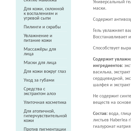
снятие макияжа
Универсальный гел
маски.
Для кожи, склонной
к воспалениям и
угревой сыпи
Содержит антивоз
Пилинги и скрабы
Гель увлажняет в
Увлажнение и
Восстанавливает и
питание кожи
Способствует выра
Массажёры для
лица
Содержит увлажн
Маски для лица
ингредиентов:
экс
Для кожи вокруг глаз
василька, экстрак
сердцевидной, экст
Уход за губами
шалфея и экстракт
Средства с
экстрактом алоэ
Не содержит синте
веществ на основе
Улиточная косметика
Для атопичной,
Состав:
вода, глиц
гиперчувствительной
листьев Haberlea r
кожи
гиалуронат натрия
Против пигментации