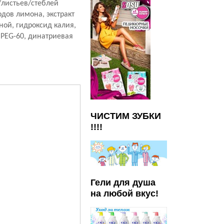
в/листьев/стеблей
одов лимона, экстракт
ной, гидроксид калия,
 PEG-60, динатриевая
ЧИСТИМ ЗУБКИ
!!!!
Гели для душа
на любой вкус!