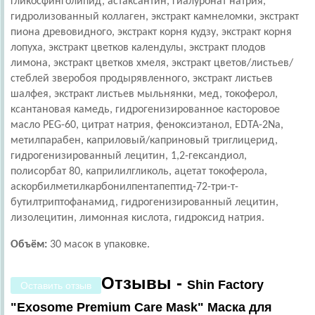
гликосфинголипид, астаксантин, гиалуронат натрия,
гидролизованный коллаген, экстракт камнеломки, экстракт
пиона древовидного, экстракт корня кудзу, экстракт корня
лопуха, экстракт цветков календулы, экстракт плодов
лимона, экстракт цветков хмеля, экстракт цветов/листьев/
стеблей зверобоя продырявленного, экстракт листьев
шалфея, экстракт листьев мыльнянки, мед, токоферол,
ксантановая камедь, гидрогенизированное касторовое
масло PEG-60, цитрат натрия, феноксиэтанол, EDTA-2Na,
метилпарабен, каприловый/каприновый триглицерид,
гидрогенизированный лецитин, 1,2-гександиол,
полисорбат 80, каприлилгликоль, ацетат токоферола,
аскорбилметилкарбонилпентапептид-72-три-т-
бутилтриптофанамид, гидрогенизированный лецитин,
лизолецитин, лимонная кислота, гидроксид натрия.
Объём:
30 масок в упаковке.
Отзывы -
Shin Factory
Оставить отзыв
"Exosome Premium Care Mask" Маска для