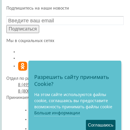
Подпишитесь на наши новости
Подписаться
Мы в социальных сетях
Разрешить сайту принимать
Отдел по работе с покупателями
Cookie?
8 (495) 220-51-30
8 (800) 707-27-19
На этом сайте используются файлы
Принимаем к оплате
cookie, соглашаясь вы предоставите
возможность принимать файлы cookie
Больше информации
Соглашаюсь