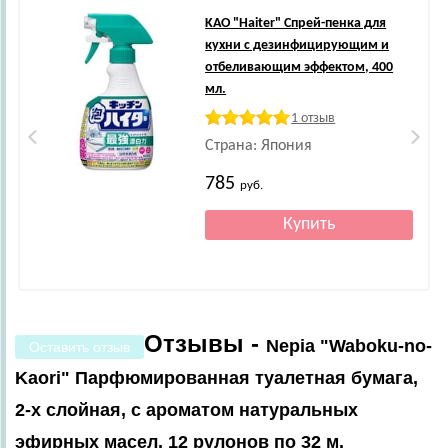
KAO
"Haiter" Спрей-пенка для
кухни с дезинфицирующим и
отбеливающим эффектом, 400
мл.
1 отзыв
Страна: Япония
785
руб.
Отзывы -
Nepia "Waboku-no-
Оставить отзыв
Kaori" Парфюмированная туалетная бумага,
2-х слойная, с ароматом натуральных
эфирных масел, 12 рулонов по 32 м.