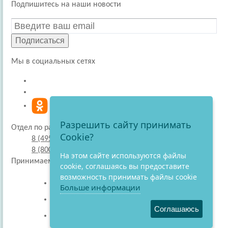
Подпишитесь на наши новости
Подписаться
Мы в социальных сетях
Разрешить сайту принимать
Отдел по работе с покупателями
Cookie?
8 (495) 220-51-30
8 (800) 707-27-19
На этом сайте используются файлы
Принимаем к оплате
cookie, соглашаясь вы предоставите
возможность принимать файлы cookie
Больше информации
Соглашаюсь