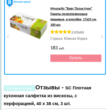
Летняя цена!
MyungJin
"Bags Tissue type"
Пакеты полиэтиленовые
пищевые, в коробке, 17х25 см,
100 шт.
2 отзыва
Страна: Южная Корея
183
руб.
Отзывы -
SC Плотная
Оставить отзыв
кухонная салфетка из вискозы, с
перфорацией, 40 х 38 см, 3 шт.