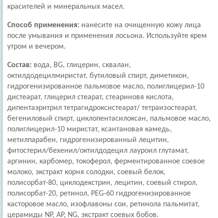
красителей и минеральных масел.
Способ применения:
нанесите на очищенную кожу лица
после умывания и применения лосьона. Используйте крем
утром и вечером.
Состав:
вода, BG, глицерин, сквалан,
октилдодецилмиристат, бутиловый спирт, диметикон,
гидрогенизированное пальмовое масло, полиглицерил-10
дистеарат, глицерил стеарат, стеариновя кислота,
дипентаэритрил тетрагидроксистеарат/ тетраизостеарат,
бегениловый спирт, циклопентасилоксан, пальмовое масло,
полиглицерил-10 миристат, ксантановая камедь,
метилпарабен, гидрогенизированный лецитин,
фитостерил/бехенил/октилдодецил лауроил глутамат,
аргинин, карбомер, токоферол, ферментированное соевое
молоко, экстракт корня солодки, соевый белок,
полисорбат-80, циклодекстрин, лецитин, соевый стирол,
полисорбат-20, ретинол, PEG-60 гидрогенизированное
касторовое масло, изофлавоны сои, ретинола пальмитат,
церамиды NP, AP, NG, экстракт соевых бобов.