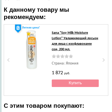
К данному товару мы
рекомендуем:
Летняя цена!
Ле
Sana
"Soy Milk Moisture
Lotion" Увлажняющий лосьон
для лица с изофлавонами
сои, 200 мл.
Страна: Япония
1 872
руб.
С этим товаром покупают: