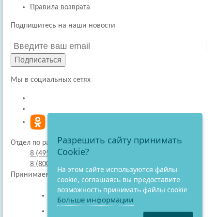
Правила возврата
Подпишитесь на наши новости
Подписаться
Мы в социальных сетях
Разрешить сайту принимать
Отдел по работе с покупателями
Cookie?
8 (495) 220-51-30
8 (800) 707-27-19
На этом сайте используются файлы
Принимаем к оплате
cookie, соглашаясь вы предоставите
возможность принимать файлы cookie
Больше информации