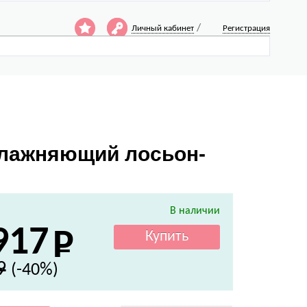
/
Личный кабинет
Регистрация
Увлажняющий лосьон-
В наличии
917
9
(-40%)