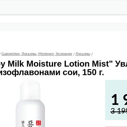
Сыворотки, Лосьоны, Молочко, Эссенции
Лосьоны
y Milk Moisture Lotion Mist" 
изофлавонами сои, 150 г.
1 
3 19