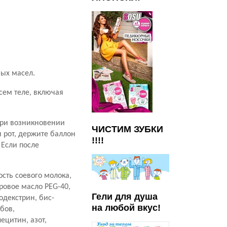
ых масел.
сем теле, включая
при возникновении
ЧИСТИМ ЗУБКИ
 рот, держите баллон
!!!!
 Если после
сть соевого молока,
ровое масло PEG-40,
Гели для душа
одекстрин, бис-
на любой вкус!
бов,
ецитин, азот,