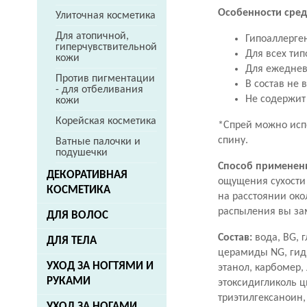
Особенности сред
Улиточная косметика
Для атопичной,
Гипоаллерге
гиперчувствительной
Для всех тип
кожи
Для ежеднев
Против пигментации
В состав не 
- для отбеливания
Не содержит
кожи
Корейская косметика
*Спрей можно испо
спину.
Ватные палочки и
подушечки
Способ применен
ДЕКОРАТИВНАЯ
ощущения сухости 
КОСМЕТИКА
на расстоянии око
распыления вы за
ДЛЯ ВОЛОС
Состав:
вода, BG, 
ДЛЯ ТЕЛА
церамиды NG, гид
УХОД ЗА НОГТЯМИ И
этанол, карбомер,
РУКАМИ
этоксидигликоль ц
триэтилгексаноин,
УХОД ЗА НОГАМИ