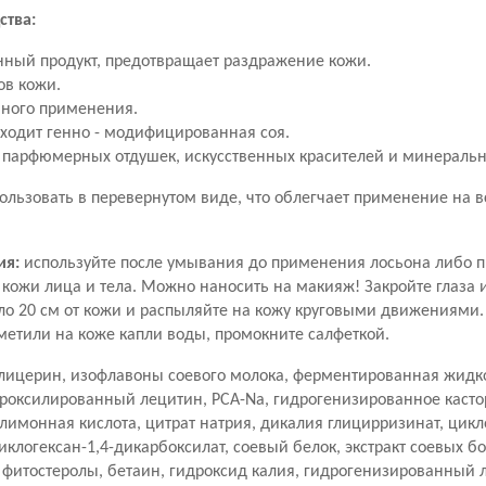
ства:
нный продукт, предотвращает раздражение кожи.
ов кожи.
ного применения.
входит генно - модифицированная соя.
 парфюмерных отдушек, искусственных красителей и минеральн
льзовать в перевернутом виде, что облегчает применение на в
ия:
используйте после умывания до применения лосьона либо 
кожи лица и тела. Можно наносить на макияж! Закройте глаза и
ло 20 см от кожи и распыляйте на кожу круговыми движениями.
метили на коже капли воды, промокните салфеткой.
глицерин, изофлавоны соевого молока, ферментированная жидко
роксилированный лецитин, PCA-Na, гидрогенизированное касто
 лимонная кислота, цитрат натрия, дикалия глицирризинат, цикл
иклогексан-1,4-дикарбоксилат, соевый белок, экстракт соевых бо
 фитостеролы, бетаин, гидроксид калия, гидрогенизированный л