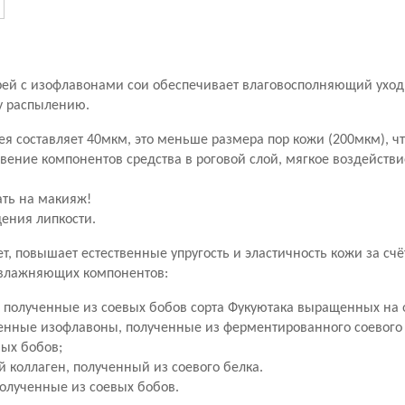
рей с изофлавонами сои обеспечивает влаговосполняющий уход
у распылению.
ея составляет 40мкм, это меньше размера пор кожи (200мкм), ч
вение компонентов средства в роговой слой, мягкое воздейств
ть на макияж!
ения липкости.
т, повышает естественные упругость и эластичность кожи за сч
увлажняющих компонентов:
 полученные из соевых бобов сорта Фукуютака выращенных на 
нные изофлавоны, полученные из ферментированного соевого 
вых бобов;
 коллаген, полученный из соевого белка.
олученные из соевых бобов.