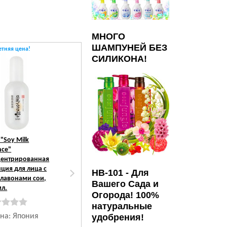
МНОГО
ШАМПУНЕЙ БЕЗ
етняя цена!
Летняя цена!
СИЛИКОНА!
"Soy Milk
Sana
"Soy Milk Gel
nce"
Cream"
ентрированная
Концентрированный
нция для лица с
крем - гель глубоко
HB-101 - Для
лавонами сои,
увлажняющий с
Вашего Сада и
мл.
изофлавонами сои 6
Огорода! 100%
в 1, 100 г.
натуральные
на: Япония
удобрения!
Страна: Япония