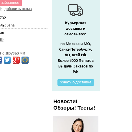
 избранное
добавить отзыв
702
Курьерская
ль:
Sana
доставка и
ия
самовывоз:
ilk
по Москве и МО,
Санкт-Петербургу,
 с друзьями:
ЛО, всей РФ.
Более 8000 Пунктов
Выдачи Заказов по
РФ.
Узнать о доставке
Новости!
Обзоры! Тесты!