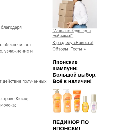
 благодаря
"А сколько будет идти
мой заказ?"
К разделу «Новости!
то обеспечивает
Обзоры! Тесты!»
ие, увлажнение и
Японские
шампуни!
Большой выбор.
Всё в наличии!
ёт действия полученных
острове Кюсю;
молока;
ПЕДИКЮР ПО
ЯПОНСКИ!