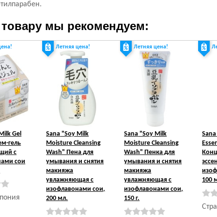
етилпарабен.
 товару мы рекомендуем:
цена!
Летняя цена!
Летняя цена!
Л
Milk Gel
Sana
"Soy Milk
Sana
"Soy Milk
Sana
ем-гель
Moisture Cleansing
Moisture Cleansing
Esse
щий с
Wash" Пена для
Wash" Пенка для
Конц
нами сои
умывания и снятия
умывания и снятия
эссе
.
макияжа
макияжа
изоф
увлажняющая с
увлажняющая с
100 
изофлавонами сои,
изофлавонами сои,
Япония
200 мл.
150 г.
Стра