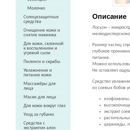
Молочко
Описание
Солнцезащитные
средства
Лосьон – микросп
Очищение кожи и
мелкодисперсном
снятие макияжа
Для кожи, склонной
Размер частиц спр
к воспалениям и
глубокое проникно
угревой сыпи
питание.
Пилинги и скрабы
Можно использова
Не оставляет ощущ
Увлажнение и
питание кожи
Средство увлажняе
Массажёры для
из соевых бобов 
лица
Маски для лица
изофлавоны,
высокоочище
Для кожи вокруг глаз
экстракт сое
Уход за губами
растительный
Средства с
церамиды, п
экстрактом алоэ