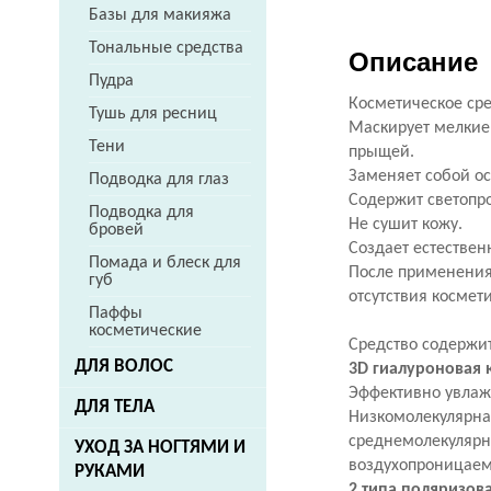
Базы для макияжа
Тональные средства
Описание
Пудра
Косметическое ср
Тушь для ресниц
Маскирует мелкие
Тени
прыщей.
Заменяет собой ос
Подводка для глаз
Содержит светопр
Подводка для
Не сушит кожу.
бровей
Создает естествен
Помада и блеск для
После применения 
губ
отсутствия космет
Паффы
косметические
Средство содержит
ДЛЯ ВОЛОС
3D гиалуроновая 
Эффективно увлаж
ДЛЯ ТЕЛА
Низкомолекулярная
среднемолекулярна
УХОД ЗА НОГТЯМИ И
воздухопроницаем
РУКАМИ
2 типа поляризов