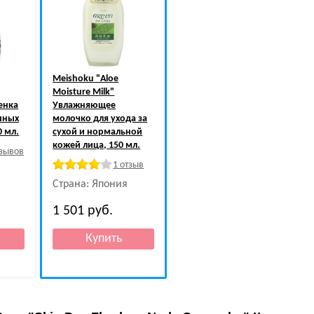
Meishoku
"Aloe
Moisture Milk"
енка
Увлажняющее
нных
молочко для ухода за
0 мл.
сухой и нормальной
кожей лица, 150 мл.
тзывов
1 отзыв
Страна: Япония
1 501
руб.