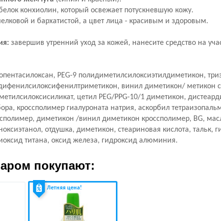
белок конхиолин, который освежает потускневшую кожу.
елковой и бархатистой, а цвет лица - красивым и здоровым.
ия:
завершив утренний уход за кожей, нанесите средство на уч
опентасилоксан, PEG-9 полидиметилсилоксиэтилдиметикон, три
 дифенилсилоксифенилтриметикон, винил диметикон/ метикон 
метилсилоксисиликат, цетил PEG/PPG-10/1 диметикон, дистеар
ора, кроссполимер гиалуроната натрия, аскорбил тетраизопальм
ссполимер, диметикон /винил диметикон кроссполимер, BG, мас
ноксиэтанол, отдушка, диметикон, стеариновая кислота, тальк, 
иоксид титана, оксид железа, гидроксид алюминия.
варом покупают:
Летняя цена!