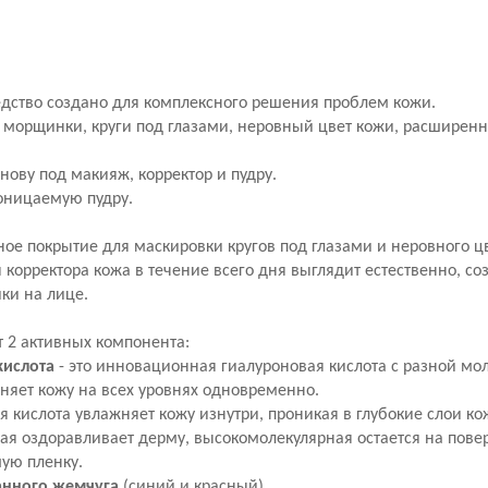
едство создано для комплексного решения проблем кожи.
 морщинки, круги под глазами, неровный цвет кожи, расширенн
нову под макияж, корректор и пудру.
оницаемую пудру.
ное покрытие для маскировки кругов под глазами и неровного ц
корректора кожа в течение всего дня выглядит естественно, со
ики на лице.
 2 активных компонента:
кислота
- это инновационная гиалуроновая кислота с разной мо
няет кожу на всех уровнях одновременно.
 кислота увлажняет кожу изнутри, проникая в глубокие слои ко
я оздоравливает дерму, высокомолекулярная остается на повер
ую пленку.
анного жемчуга
(cиний и красный).