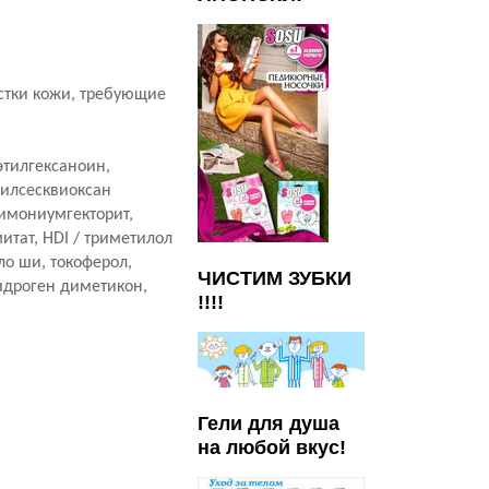
астки кожи, требующие
этилгексаноин,
силсесквиоксан
димониумгекторит,
итат, HDI / триметилол
ло ши, токоферол,
ЧИСТИМ ЗУБКИ
гидроген диметикон,
!!!!
Гели для душа
на любой вкус!