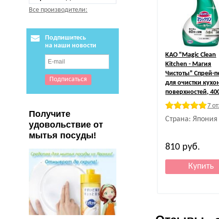
Все производители:
Подпишитесь
на наши новости
KAO
"Magiс Clean
Kitchen - Магия
Чистоты" Спрей-п
для очистки кухо
поверхностей, 40
7 о
Получите
Страна: Япония
удовольствие от
мытья посуды!
810
руб.