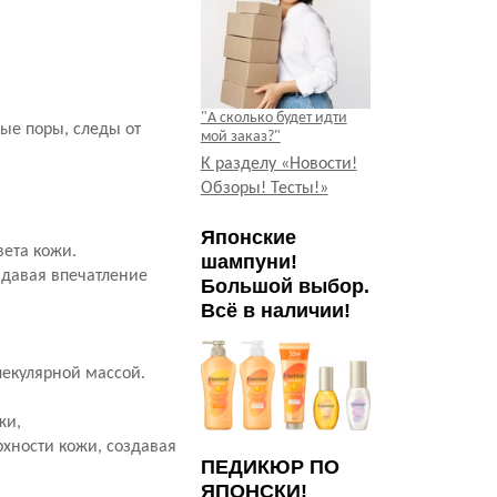
"А сколько будет идти
ые поры, следы от
мой заказ?"
К разделу «Новости!
Обзоры! Тесты!»
Японские
вета кожи.
шампуни!
здавая впечатление
Большой выбор.
Всё в наличии!
лекулярной массой.
жи,
хности кожи, создавая
ПЕДИКЮР ПО
ЯПОНСКИ!