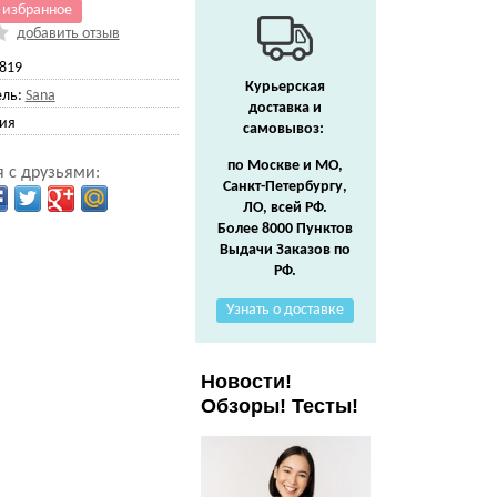
 избранное
добавить отзыв
819
Курьерская
ль:
Sana
доставка и
ия
самовывоз:
по Москве и МО,
 с друзьями:
Санкт-Петербургу,
ЛО, всей РФ.
Более 8000 Пунктов
Выдачи Заказов по
РФ.
Узнать о доставке
Новости!
Обзоры! Тесты!