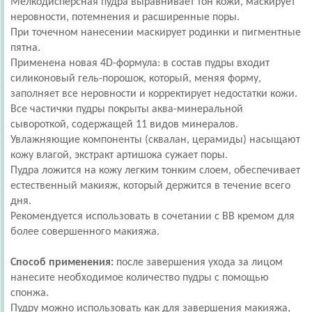
Мелкодисперcная пудра выравнивает тон кожи, маскирует
неровности, потемнения и расширенные поры.
При точечном нанесении маскирует родинки и пигментные
пятна.
Применена новая 4D-формула: в состав пудры входит
силиконовый гель-порошок, который, меняя форму,
заполняет все неровности и корректирует недостатки кожи.
Все частички пудры покрыты аква-минеральной
сывороткой, содержащей 11 видов минералов.
Увлажняющие компоненты (сквалан, церамиды) насыщают
кожу влагой, экстракт артишока сужает поры.
Пудра ложится на кожу легким тонким слоем, обеспечивает
естественный макияж, который держится в течение всего
дня.
Рекомендуется использовать в сочетании с ВВ кремом для
более совершенного макияжа.
Способ применения:
после завершения ухода за лицом
нанесите необходимое количество пудры с помощью
спонжа.
Пудру можно использовать как для завершения макияжа,