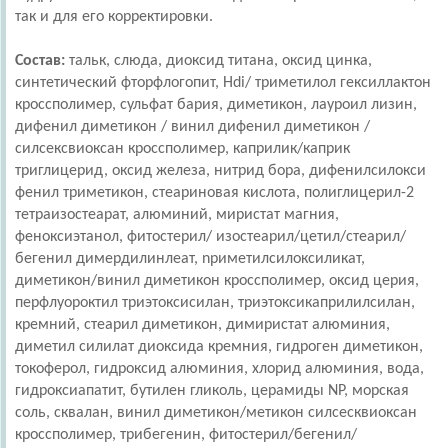
так и для его корректировки.
Состав:
тальк, слюда, диоксид титана, оксид цинка,
синтетический фторфлогопит, Hdi/ триметилол гексиллактон
кроссполимер, сульфат бария, диметикон, лауроил лизин,
дифенил диметикон / винил дифенил диметикон /
силсексвиоксан кроссполимер, каприлик/каприк
триглицерид, оксид железа, нитрид бора, дифенилсилокси
фенил триметикон, стеариновая кислота, полиглицерил-2
тетраизостеарат, алюминий, миристат магния,
феноксиэтанол, фитостерил/ изостеарил/цетил/стеарил/
бегенил димердилинлеат, nриметилсилоксиликат,
диметикон/винил диметикон кроссполимер, оксид церия,
перфлуороктил триэтоксисилан, триэтоксикаприлилсилан,
кремний, стеарил диметикон, димиристат алюминия,
диметил силилат диоксида кремния, гидроген диметикон,
токоферол, гидроксид алюминия, хлорид алюминия, вода,
гидроксиапатит, бутилен гликоль, церамиды NP, морская
соль, сквалан, винил диметикон/метикон силсесквиоксан
кроссполимер, трибегенин, фитостерил/бегенил/