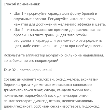
Способ применения:
Шаг 1 – прорисуйте карандашом форму бровей и
отдельные волоски. Регулируйте интенсивность
нажатия для достижения желаемого эффекта и цвета.
Шаг 2 – использование щеточки для расчесывания
бровей. Смягчите границы для того, чтобы
растушевать карандаш и равномерно распределить
цвет, либо снять излишки цвета при необходимости.
Используйте аппликатор аккуратно, сильно не надавливая,
во избежание его повреждений.
Тон:
02 – светло-коричневый.
Состав:
циклопентаксилоксан, оксид железа, акрилаты/
берегил акрилат/ диметиконметакрилат сополимер,
триметилсилоксиликат, слюда, канделильский воск,
полиэтилен, карнаубский воск, дипентаэритритил
пентаизостеарат, диоксид титана, неопентилгликоль
диэтилгексаноат, сорбитан сесквиизостеарат, гидроксид