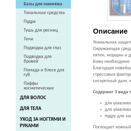
Базы для макияжа
Тональные средства
Пудра
Описание
Тушь для ресниц
Тени
Уникальная защитн
Подводка для глаз
Окружающая среда 
пятен, морщин и д
Подводка для
бровей
Кожу необходимо 
Благодаря новейше
Помада и блеск для
стрессовых фактор
губ
сигаретный дым, 
Паффы
косметические
Содержит 3 вида 
ДЛЯ ВОЛОС
для улавлив
ДЛЯ ТЕЛА
для улавлива
пудру для за
УХОД ЗА НОГТЯМИ И
РУКАМИ
Поглощает кожный