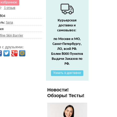
 избранное
1 отзыв
804
Курьерская
ль:
Sana
доставка и
ия
самовывоз:
ine Skin Barrier
по Москве и МО,
Санкт-Петербургу,
 с друзьями:
ЛО, всей РФ.
Более 8000 Пунктов
Выдачи Заказов по
РФ.
Узнать о доставке
Новости!
Обзоры! Тесты!