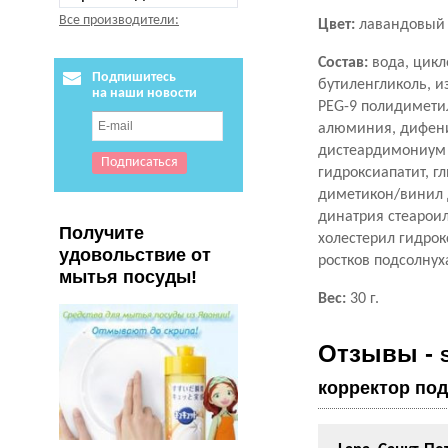
Все производители:
Цвет:
лавандовый 
Состав:
вода, цикл
Подпишитесь
бутиленгликоль, и
на наши новости
PEG-9 полидимети
алюминия, дифени
дистеардимониум г
гидроксиапатит, г
диметикон/винил 
динатрия стеароил
Получите
холестерил гидрок
удовольствие от
ростков подсолнух
мытья посуды!
Вес:
30 г.
Отзывы -
корректор под