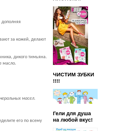
, дополняя
вают за кожей, делают
чника, дикого тимьяна.
е масло.
ЧИСТИМ ЗУБКИ
!!!!
неральных масел.
Гели для душа
на любой вкус!
делите его по всему