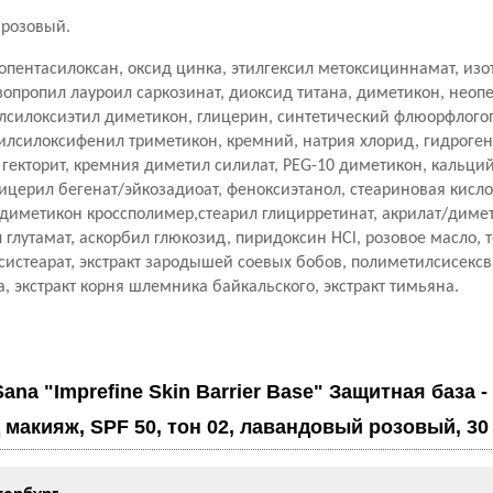
розовый.
опентасилоксан, оксид цинка, этилгексил метоксициннамат, изо
зопропил лауроил саркозинат, диоксид титана, диметикон, неопе
лсилоксиэтил диметикон, глицерин, синтетический флюорфлогоп
лсилоксифенил триметикон, кремний, натрия хлорид, гидроген
екторит, кремния диметил силилат, PEG-10 диметикон, кальций
лицерил бегенат/эйкозадиоат, феноксиэтанол, стеариновая кисло
диметикон кроссполимер,стеарил глицирретинат, акрилат/диме
 глутамат, аскорбил глюкозид, пиридоксин HCl, розовое масло, 
систеарат, экстракт зародышей соевых бобов, полиметилсисексв
а, экстракт корня шлемника байкальского, экстракт тимьяна.
Sana "Imprefine Skin Barrier Base" Защитная база -
 макияж, SPF 50, тон 02, лавандовый розовый, 30 