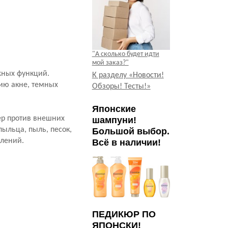
"А сколько будет идти
мой заказ?"
жных функций.
К разделу «Новости!
нию акне, темных
Обзоры! Тесты!»
Японские
ьер против внешних
шампуни!
пыльца, пыль, песок,
Большой выбор.
влений.
Всё в наличии!
ПЕДИКЮР ПО
ЯПОНСКИ!