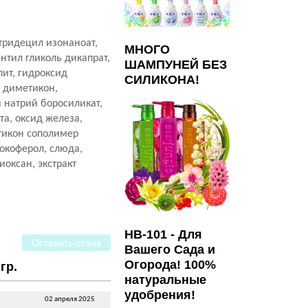
тридецил изонаноат,
МНОГО
нтил гликоль дикапрат,
ШАМПУНЕЙ БЕЗ
ит, гидроксид
СИЛИКОНА!
 диметикон,
 натрий боросиликат,
та, оксид железа,
тикон сополимер
токоферол, слюда,
иоксан, экстракт
HB-101 - Для
Оставить отзыв
Вашего Сада и
Огорода! 100%
гр.
натуральные
удобрения!
02 апреля 2025