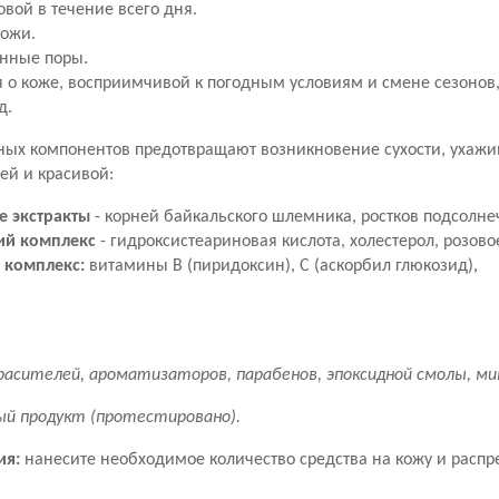
овой в течение всего дня.
кожи.
нные поры.
я о коже, восприимчивой к погодным условиям и смене сезонов
д.
вных компонентов предотвращают возникновение сухости, ухажи
ей и красивой:
е экстракты
- корней байкальского шлемника, ростков подсолне
й комплекс
- гидроксистеариновая кислота, холестерол, розово
 комплекс:
витамины B (пиридоксин), С (аскорбил глюкозид),
расителей, ароматизаторов, парабенов, эпоксидной смолы, ми
ый продукт (протестировано).
ия:
нанесите необходимое количество средства на кожу и распре