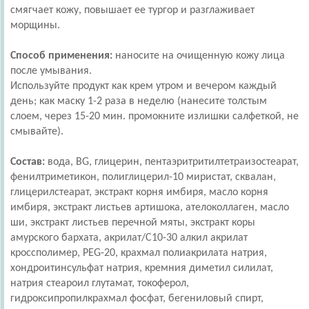
смягчает кожу, повышает ее тургор и разглаживает
морщины.
Способ применения:
наносите на очищенную кожу лица
после умывания.
Используйте продукт как крем утром и вечером каждый
день; как маску 1-2 раза в неделю (нанесите толстым
слоем, через 15-20 мин. промокните излишки салфеткой, не
смывайте).
Состав:
вода, BG, глицерин, пентаэритритилтетраизостеарат,
фенилтриметикон, полиглицерил-10 миристат, сквалан,
глицерилстеарат, экстракт корня имбиря, масло корня
имбиря, экстракт листьев артишока, ателоколлаген, масло
ши, экстракт листьев перечной мяты, экстракт коры
амурского бархата, акрилат/С10-30 алкил акрилат
кроссполимер, PEG-20, крахмал полиакрилата натрия,
хондроитинсульфат натрия, кремния диметил силилат,
натрия стеароил глутамат, токоферол,
гидроксипропилкрахмал фосфат, бегениловый спирт,