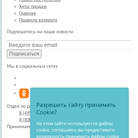
Новые поступления
Хиты продаж
Главная
Правила возврата
Подпишитесь на наши новости
Подписаться
Мы в социальных сетях
Разрешить сайту принимать
Отдел по работе с покупателями
Cookie?
8 (495) 220-51-30
8 (800) 707-27-19
На этом сайте используются файлы
Принимаем к оплате
cookie, соглашаясь вы предоставите
возможность принимать файлы cookie