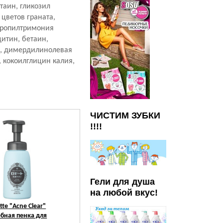
таин, гликозил
 цветов граната,
ипропилтримония
итин, бетаин,
ен, димердилинолевая
, кокоилглицин калия,
ЧИСТИМ ЗУБКИ
!!!!
Гели для душа
на любой вкус!
tte
"Acne Clear"
Rosette
бная пенка для
Смягчающая пенка