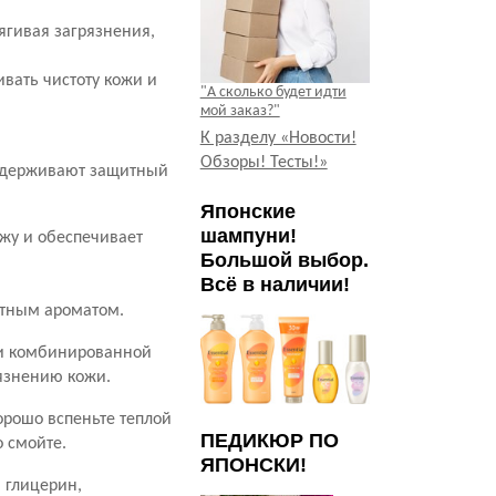
ягивая загрязнения,
вать чистоту кожи и
"А сколько будет идти
мой заказ?"
К разделу «Новости!
Обзоры! Тесты!»
ддерживают защитный
Японские
шампуни!
ожу и обеспечивает
Большой выбор.
Всё в наличии!
ятным ароматом.
 и комбинированной
рязнению кожи.
орошо вспеньте теплой
ПЕДИКЮР ПО
 смойте.
ЯПОНСКИ!
 глицерин,