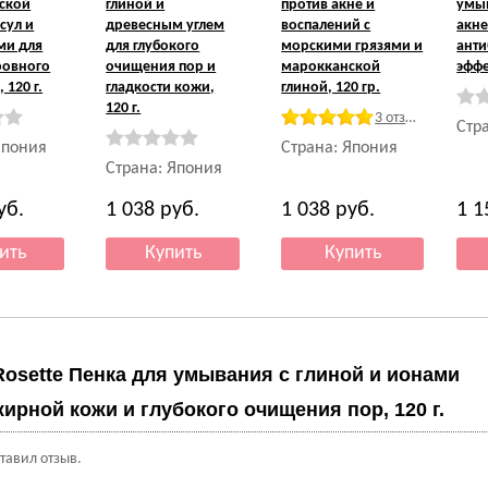
ской
глиной и
против акне и
умы
сул и
древесным углем
воспалений с
акне
ми для
для глубокого
морскими грязями и
ант
ровного
очищения пор и
марокканской
эффе
 120 г.
гладкости кожи,
глиной, 120 гр.
120 г.
3 отзыва
Стр
Япония
Страна: Япония
Страна: Япония
уб.
1 038
руб.
1 038
руб.
1 
Rosette Пенка для умывания с глиной и ионами
жирной кожи и глубокого очищения пор, 120 г.
ставил отзыв.