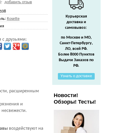
добавить отзыв
108
Курьерская
ль:
Rosette
доставка и
ия
самовывоз:
по Москве и МО,
 с друзьями:
Санкт-Петербургу,
ЛО, всей РФ.
Более 8000 Пунктов
Выдачи Заказов по
РФ.
Узнать о доставке
ности, расширенным
Новости!
Обзоры! Тесты!
грязнения и
 несвежести.
навы
воздействуют на