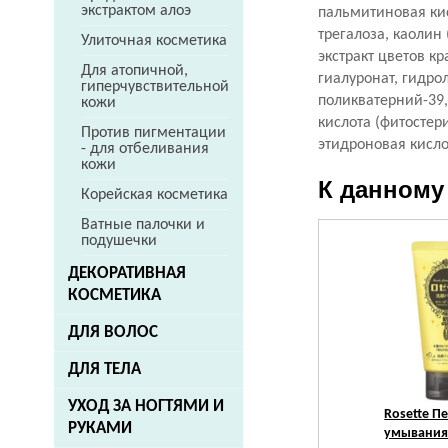
экстрактом алоэ
пальмитиновая кис
трегалоза, каолин 
Улиточная косметика
экстракт цветов к
Для атопичной,
гиалуронат, гидр
гиперчувствительной
поликватерний-39,
кожи
кислота (фитостер
Против пигментации
этидроновая кисло
- для отбеливания
кожи
К данному
Корейская косметика
Ватные палочки и
подушечки
ДЕКОРАТИВНАЯ
КОСМЕТИКА
ДЛЯ ВОЛОС
ДЛЯ ТЕЛА
УХОД ЗА НОГТЯМИ И
Rosette
Пе
РУКАМИ
умывания