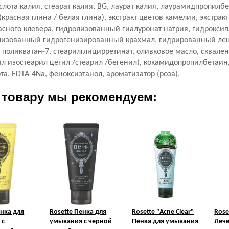
лота калия, стеарат калия, BG, лаурат калия, лаурамидпропилбе
(красная глина / белая глина), экстракт цветов камелии, экстракт
расного клевера, гидролизованный гиалуронат натрия, гидрокс
олизованный гидрогенизированный крахмал, гидрированный лец
 поликватан-7, стеарилглицирретинат, оливковое масло, сквал
ил изостеарил цетил /стеарил /бегенил), кокамидопропилбетаин
та, EDTA-4Na, феноксиэтанол, ароматизатор (роза).
 товару мы рекомендуем:
нка для
Rosette
Пенка для
Rosette
"Acne Clear"
Rose
 с
умывания с черной
Пенка для умывания
Лече