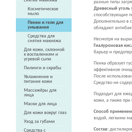
снятие макияжа
разные типы загря
Древесный уголь
Косметическое
мыло
способствующие п
Дополнительно в с
Пенки и гели для
умывания
обладают антибак
Средства для
Несмотря на выра
снятия макияжа
Гиалуроновая кис
Для кожи, склонной
барьер и предотв
к воспалениям и
угревой сыпи
Пенка образует гу
Пилинги и скрабы
эффективное очищ
После использован
Увлажнение и
питание кожи
Средство не соде
Массажёры для
Подходит для еже
лица
кожи, а также при
Маски для лица
Способ применен
Для кожи вокруг глаз
водой, легкими м
Уход за губами
Состав:
дистилиров
Средства с