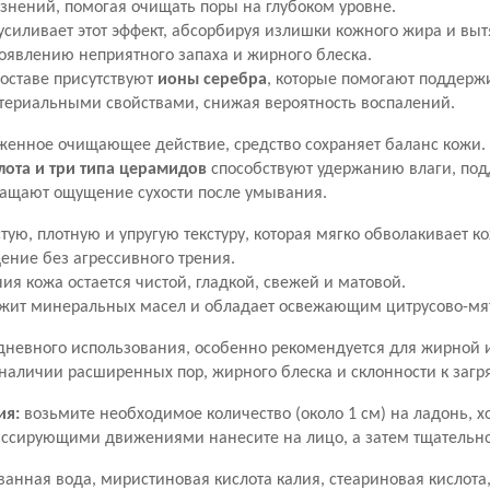
знений, помогая очищать поры на глубоком уровне.
усиливает этот эффект, абсорбируя излишки кожного жира и выт
оявлению неприятного запаха и жирного блеска.
оставе присутствуют
ионы серебра
, которые помогают поддержи
териальными свойствами, снижая вероятность воспалений.
женное очищающее действие, средство сохраняет баланс кожи.
лота и три типа церамидов
способствуют удержанию влаги, по
ращают ощущение сухости после умывания.
стую, плотную и упругую текстуру, которая мягко обволакивает к
ение без агрессивного трения.
ия кожа остается чистой, гладкой, свежей и матовой.
ржит минеральных масел и обладает освежающим цитрусово-м
дневного использования, особенно рекомендуется для жирной
 наличии расширенных пор, жирного блеска и склонности к заг
ия:
возьмите необходимое количество (около 1 см) на ладонь, х
ассирующими движениями нанесите на лицо, а затем тщательно
анная вода, миристиновая кислота калия, стеариновая кислота,