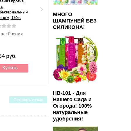
вания против
для умывания с
 с
витамином C и
ибактериальным
морской глиной,
МНОГО
ктом, 180 г.
для очищения и
ШАМПУНЕЙ БЕЗ
сужения пор, 180 г.
СИЛИКОНА!
ана: Япония
Страна: Япония
154
руб.
1 154
руб.
HB-101 - Для
Вашего Сада и
Оставить отзыв
Огорода! 100%
натуральные
удобрения!