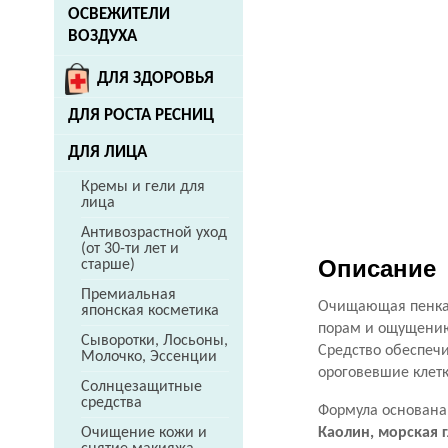
ОСВЕЖИТЕЛИ
ВОЗДУХА
ДЛЯ ЗДОРОВЬЯ
ДЛЯ РОСТА РЕСНИЦ
ДЛЯ ЛИЦА
Кремы и гели для
лица
Антивозрастной уход
(от 30-ти лет и
Описание
старше)
Премиальная
Очищающая пенка 
японская косметика
порам и ощущению
Сыворотки, Лосьоны,
Средство обеспечи
Молочко, Эссенции
ороговевшие клетк
Солнцезащитные
средства
Формула основан
Каолин, морская 
Очищение кожи и