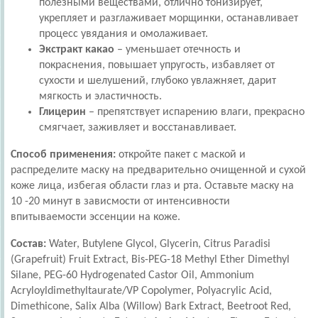
полезными веществами, отлично тонизирует,
укрепляет и разглаживает морщинки, останавливает
процесс увядания и омолаживает.
Экстракт какао
– уменьшает отечность и
покраснения, повышает упругость, избавляет от
сухости и шелушений, глубоко увлажняет, дарит
мягкость и эластичность.
Глицерин
– препятствует испарению влаги, прекрасно
смягчает, заживляет и восстанавливает.
Способ применения:
откройте пакет с маской и
распределите маску на предварительно очищенной и сухой
коже лица, избегая области глаз и рта. Оставьте маску на
10 -20 минут в зависмости от интенсивности
впитываемости эссенции на коже.
Состав:
Water, Butylene Glycol, Glycerin, Citrus Paradisi
(Grapefruit) Fruit Extract, Bis-PEG-18 Methyl Ether Dimethyl
Silane, PEG-60 Hydrogenated Castor Oil, Ammonium
Acryloyldimethyltaurate/VP Copolymer, Polyacrylic Acid,
Dimethicone, Salix Alba (Willow) Bark Extract, Beetroot Red,