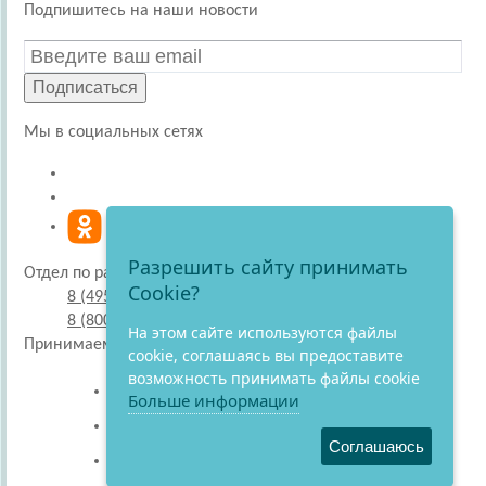
Подпишитесь на наши новости
Подписаться
Мы в социальных сетях
Разрешить сайту принимать
Отдел по работе с покупателями
Cookie?
8 (495) 220-51-30
8 (800) 707-27-19
На этом сайте используются файлы
Принимаем к оплате
cookie, соглашаясь вы предоставите
возможность принимать файлы cookie
Больше информации
Соглашаюсь