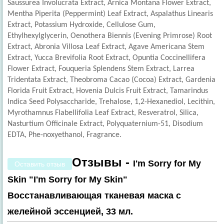
Saussurea Involucrata Extract, Arnica Montana Flower Extract,
Mentha Piperita (Peppermint) Leaf Extract, Aspalathus Linearis
Extract, Potassium Hydroxide, Cellulose Gum,
Ethylhexylglycerin, Oenothera Biennis (Evening Primrose) Root
Extract, Abronia Villosa Leaf Extract, Agave Americana Stem
Extract, Yucca Brevifolia Root Extract, Opuntia Coccinellifera
Flower Extract, Fouqueria Splendens Stem Extract, Larrea
Tridentata Extract, Theobroma Cacao (Cocoa) Extract, Gardenia
Florida Fruit Extract, Hovenia Dulcis Fruit Extract, Tamarindus
Indica Seed Polysaccharide, Trehalose, 1,2-Hexanediol, Lecithin,
Myrothamnus Flabellifolia Leaf Extract, Resveratrol, Silica,
Nasturtium Officinale Extract, Polyquaternium-51, Disodium
EDTA, Phe-noxyethanol, Fragrance.
Отзывы -
I'm Sorry for My
Оставить отзыв
Skin "I'm Sorry for My Skin"
Восстанавливающая тканевая маска с
желейной эссенцией, 33 мл.