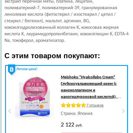
экстракт перечной мяты, платина, лецитин,
поликватерний-7, поликватерний-39, гранулированная
линолевая кислота (фитостерил / изостеарил / цетил /
стеарил / бегенил), мальтит, аргинин, BG,
кокоилгидролизованный коллаген K, кокосовая жирная
кислота K, лаурамидопропилбетаин, кокоилглицин K, EDTA-4
Na, токоферол, ароматизатор.
С этим товаром покупают:
Летняя цена!
Meishoku
"Hyalcollabo Cream"
Глубокоувлажняющий крем (с
наноколлагеном и
наногиалуроновой кислотой), 48
гр.
7 отзывов
Страна: Япония
2 122
руб.