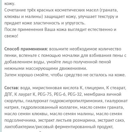
кожу.
Сочетание трёх красных косметических масел (граната,
клюквы и малины) защищает кожу, улучшает текстуру и
придает коже эластичность и упругость.
После применения Ваша кожа выглядит естественно и
свежо!
Способ применения:
возьмите необходимое количество
пенки, вспеньте с помощью мочалки для взбивания пены с
добавлением воды, умойте лицо полученной пеной
нежными массирующими движениями.
Затем хорошо смойте, чтобы средство не осталось на коже.
Состав:
вода, миристиновая кислота К, глицерин, К стеарат,
ДПГ, К лаурат К, PEG-75, PEG-6, PEG-32, мембрана яичной
скорлупы, гиалуронат гидроксипропилтримония, гиалуронат
натрия, гидролизованный коллаген, масло семян граната,
масло семян клюквы, масло семян малины, масло семян
подсолнечника, экстракт листьев розмарина, экстракт сакэ,
лактобактерии/рисовый ферментированный продукт,