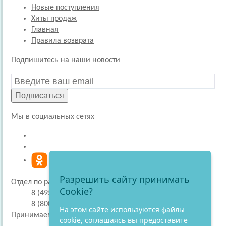
Новые поступления
Хиты продаж
Главная
Правила возврата
Подпишитесь на наши новости
Подписаться
Мы в социальных сетях
Разрешить сайту принимать
Отдел по работе с покупателями
Cookie?
8 (495) 220-51-30
8 (800) 707-27-19
На этом сайте используются файлы
Принимаем к оплате
cookie, соглашаясь вы предоставите