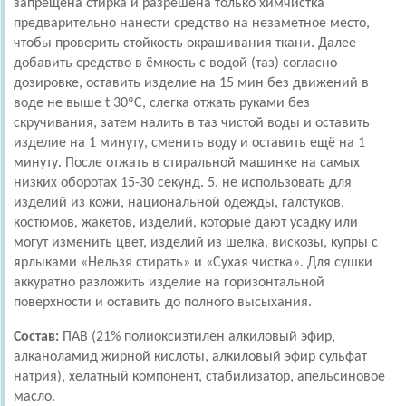
запрещена стирка и разрешена только химчистка
предварительно нанести средство на незаметное место,
чтобы проверить стойкость окрашивания ткани. Далее
добавить средство в ёмкость с водой (таз) согласно
дозировке, оставить изделие на 15 мин без движений в
воде не выше t 30ºС, слегка отжать руками без
скручивания, затем налить в таз чистой воды и оставить
изделие на 1 минуту, сменить воду и оставить ещё на 1
минуту. После отжать в стиральной машинке на самых
низких оборотах 15-30 секунд. 5. не использовать для
изделий из кожи, национальной одежды, галстуков,
костюмов, жакетов, изделий, которые дают усадку или
могут изменить цвет, изделий из шелка, вискозы, купры с
ярлыками «Нельзя стирать» и «Сухая чистка». Для сушки
аккуратно разложить изделие на горизонтальной
поверхности и оставить до полного высыхания.
Состав:
ПАВ (21% полиоксиэтилен алкиловый эфир,
алканоламид жирной кислоты, алкиловый эфир сульфат
натрия), хелатный компонент, стабилизатор, апельсиновое
масло.