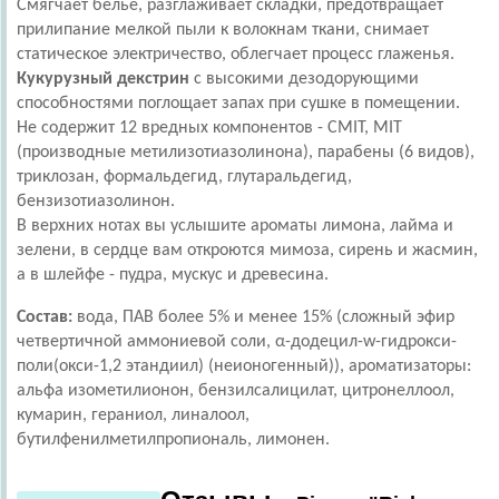
Смягчает бельё, разглаживает складки, предотвращает
прилипание мелкой пыли к волокнам ткани, снимает
статическое электричество, облегчает процесс глаженья.
Кукурузный декстрин
с высокими дезодорующими
способностями поглощает запах при сушке в помещении.
Не содержит 12 вредных компонентов - CMIT, MIT
(производные метилизотиазолинона), парабены (6 видов),
триклозан, формальдегид, глутаральдегид,
бензизотиазолинон.
В верхних нотах вы услышите ароматы лимона, лайма и
зелени, в сердце вам откроются мимоза, сирень и жасмин,
а в шлейфе - пудра, мускус и древесина.
Состав:
вода, ПАВ более 5% и менее 15% (сложный эфир
четвертичной аммониевой соли, α-додецил-w-гидрокси-
поли(окси-1,2 этандиил) (неионогенный)), ароматизаторы:
альфа изометилионон, бензилсалицилат, цитронеллоол,
кумарин, гераниол, линалоол,
бутилфенилметилпропиональ, лимонен.