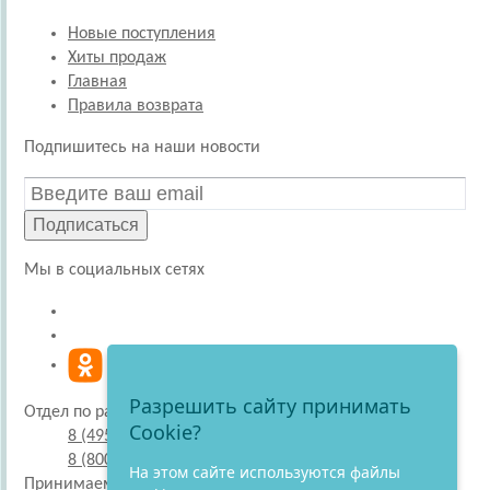
Новые поступления
Хиты продаж
Главная
Правила возврата
Подпишитесь на наши новости
Подписаться
Мы в социальных сетях
Разрешить сайту принимать
Отдел по работе с покупателями
Cookie?
8 (495) 220-51-30
8 (800) 707-27-19
На этом сайте используются файлы
Принимаем к оплате