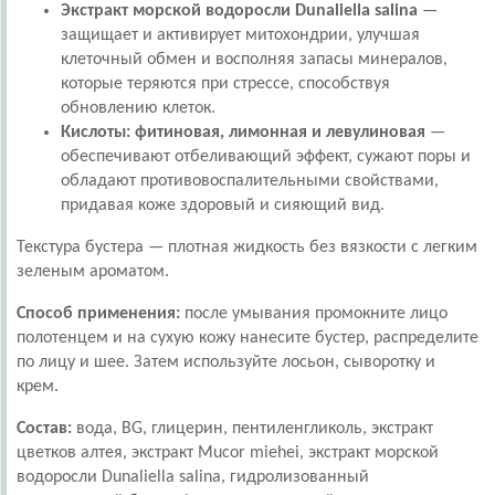
Экстракт морской водоросли Dunaliella salina
—
защищает и активирует митохондрии, улучшая
клеточный обмен и восполняя запасы минералов,
которые теряются при стрессе, способствуя
обновлению клеток.
Кислоты: фитиновая, лимонная и левулиновая
—
обеспечивают отбеливающий эффект, сужают поры и
обладают противовоспалительными свойствами,
придавая коже здоровый и сияющий вид.
Текстура бустера — плотная жидкость без вязкости с легким
зеленым ароматом.
Способ применения:
после умывания промокните лицо
полотенцем и на сухую кожу нанесите бустер, распределите
по лицу и шее. Затем используйте лосьон, сыворотку и
крем.
Состав:
вода, BG, глицерин, пентиленгликоль, экстракт
цветков алтея, экстракт Mucor miehei, экстракт морской
водоросли Dunaliella salina, гидролизованный