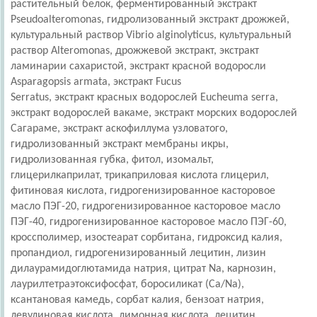
растительный белок, ферментированный экстракт
Pseudoalteromonas, гидролизованный экстракт дрожжей,
культуральный раствор Vibrio alginolyticus, культуральный
раствор Alteromonas, дрожжевой экстракт, экстракт
ламинарии сахаристой, экстракт красной водоросли
Asparagopsis armata, экстракт Fucus
Serratus, экстракт красных водорослей Eucheuma serra,
экстракт водорослей вакаме, экстракт морских водорослей
Сагараме, экстракт аскофиллума узловатого,
гидролизованный экстракт мембраны икры,
гидролизованная губка, фитол, изомальт,
глицерилкаприлат, трикаприловая кислота глицерил,
фитиновая кислота, гидрогенизированное касторовое
масло ПЭГ-20, гидрогенизированное касторовое масло
ПЭГ-40, гидрогенизированное касторовое масло ПЭГ-60,
кроссполимер, изостеарат сорбитана, гидроксид калия,
пропандиол, гидрогенизированный лецитин, лизин
дилаурамидоглютамида натрия, цитрат Na, карнозин,
лаурилтетраэтоксифосфат, боросиликат (Ca/Na),
ксантановая камедь, сорбат калия, бензоат натрия,
левулиновая кислота, лимонная кислота, лецитин,