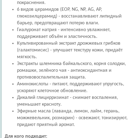
покраснения.
6 видов церамидов (EOP, NG, NP, AG, AP,
глюкозилцерамид) - восстанавливают липидный
барьер, предотвращают потерю влаги.
Гиалуронат натрия - интенсивно увлажняет,
поддерживает объём и эластичность.
Культивированный экстракт дрожжевых грибков
(галактомисис) - улучшает текстуру кожи, придаёт
мягкость.
Экстракты шлемника байкальского, корня солодки,
ромашки, зелёного чая - антиоксидантная и
противовоспалительная защита.
Аминокислоты - питают, поддерживают упругость,
ускоряют клеточное обновление.
Дикалий глицирризинат - снимает воспаления,
уменьшает красноту.
Эфирные масла (лаванда, лимон, лайм, герань,
можжевельник, розмарин) - освежают, тонизируют,
придают приятный аромат.
Для кого подходит: