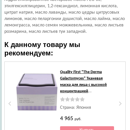
этилгексилглицерин, 1,2-гександиол, лимонная кислота,
цитрат натрия, масло лаванды, масло цедры цитрусовых
лимонов, масло пеларгонии душистой, масло лайма, масло
лемонграсса, масло семян можжевельника, масло листьев
розмарина, масло листьев туи западной.
К данному товару мы
рекомендуем:
Quality First
"The Derma
Galactomyces" Тканевая
маска для лица с высокой
концентрацией
галактомисисов против
сухости и тусклости кожи, 30
Страна: Япония
шт.
4 965
руб.