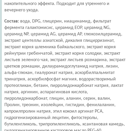
накопительного эффекта. Подходит для утреннего и
вечернего ухода.
Состав:
вода, DPG, глицерин, ниацинамид, фильтрат
фермента галактомисис, церамид EOP, церамид NG,
церамид NP, церамид AG, церамид AP, глюкозилцерамид,
экстракт центеллы азиатской, дикалия глицирризинат,
экстракт корня шлемника байкальского, экстракт корня
рейнутрии гребенчатой, экстракт корня солодки, экстракт
листьев зеленого чая, экстракт листьев розмарина, экстракт
цветков ромашки, дилаурамидоглутамид натрия, лизин,
альфа-глюкан, гиалуронат натрия, аскорбилпальмитат
тринатрия, аскорбилфосфат магния, водорастворимый
протеогликан, бетаин, пирролидонкарбонат натрия, лактат
натрия, аргинин, аспарагиновая кислота,
пирролидонкарбонат, глицин, аланин, серин, валин,
Пролин, треонин, изолейцин, гистидин, фенилаланин,
капроилпролин натрия, этил кокоил аргинат PCA,
гидрогенизированный лецитин, фитостеролы,
бутиленгликоль, трипропиленгликоль, ксантановая камедь,
гидрогенизированное касторовое масло PEG-60,