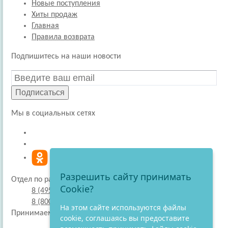
Новые поступления
Хиты продаж
Главная
Правила возврата
Подпишитесь на наши новости
Подписаться
Мы в социальных сетях
Разрешить сайту принимать
Отдел по работе с покупателями
Cookie?
8 (495) 220-51-30
8 (800) 707-27-19
На этом сайте используются файлы
Принимаем к оплате
cookie, соглашаясь вы предоставите