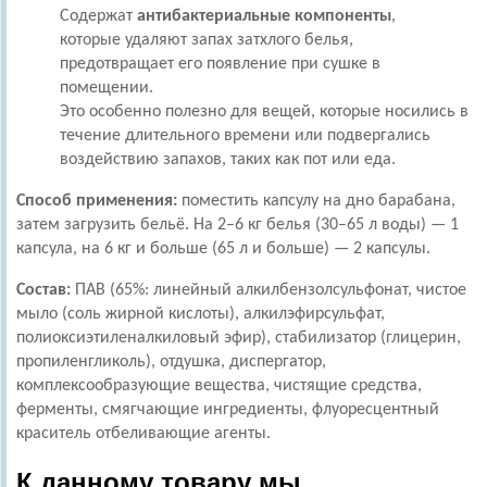
Содержат
антибактериальные компоненты
,
которые удаляют запах затхлого белья,
предотвращает его появление при сушке в
помещении.
Это особенно полезно для вещей, которые носились в
течение длительного времени или подвергались
воздействию запахов, таких как пот или еда.
Способ применения:
поместить капсулу на дно барабана,
затем загрузить бельё. На 2–6 кг белья (30–65 л воды) — 1
капсула, на 6 кг и больше (65 л и больше) — 2 капсулы.
Состав:
ПАВ (65%: линейный алкилбензолсульфонат, чистое
мыло (соль жирной кислоты), алкилэфирсульфат,
полиоксиэтиленалкиловый эфир), стабилизатор (глицерин,
пропиленгликоль), отдушка, диспергатор,
комплексообразующие вещества, чистящие средства,
ферменты, смягчающие ингредиенты, флуоресцентный
краситель отбеливающие агенты.
К данному товару мы