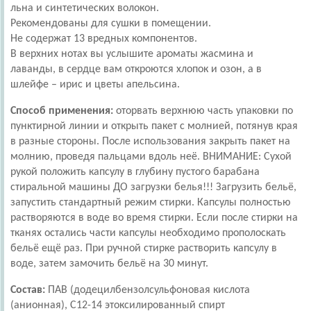
льна и синтетических волокон.
Рекомендованы для сушки в помещении.
Не содержат 13 вредных компонентов.
В верхних нотах вы услышите ароматы жасмина и
лаванды, в сердце вам откроются хлопок и озон, а в
шлейфе – ирис и цветы апельсина.
Способ применения:
оторвать верхнюю часть упаковки по
пунктирной линии и открыть пакет с молнией, потянув края
в разные стороны. После использования закрыть пакет на
молнию, проведя пальцами вдоль неё. ВНИМАНИЕ: Сухой
рукой положить капсулу в глубину пустого барабана
стиральной машины ДО загрузки белья!!! Загрузить бельё,
запустить стандартный режим стирки. Капсулы полностью
растворяются в воде во время стирки. Если после стирки на
тканях остались части капсулы необходимо прополоскать
бельё ещё раз. При ручной стирке растворить капсулу в
воде, затем замочить бельё на 30 минут.
Состав:
ПАВ (додецилбензолсульфоновая кислота
(анионная), C12-14 этоксилированный спирт