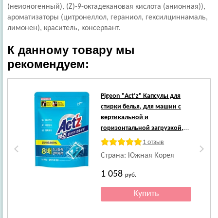
(неионогенный), (Z)-9-октадекановая кислота (анионная)),
ароматизаторы (цитронеллол, гераниол, гексилциннамаль,
лимонен), краситель, консервант.
К данному товару мы
рекомендуем:
Pigeon
"Act’z" Капсулы для
стирки белья, для машин с
вертикальной и
горизонтальной загрузкой,
для сушки в помещении, 15
1 отзыв
шт.
Страна: Южная Корея
1 058
руб.