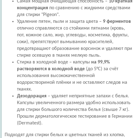
Самая мощная очищающая способность –
10-кратная
концентрация
по сравнению с жидкими средствами
для стирки "Pigeon".
Удаление пятен, пыли и защита цвета –
9 ферментов
отлично справляются со стойкими пятнами (кровь,
пот, кожное сало, жир, углеводы, косметика, фрукты,
соки), препятствуют вымыванию красителей,
предотвращают образование ворсинок и удаляют при
стирке осевшую в тканях мелкую пыль.
Стирка в холодной воде – капсулы
на 99,9%
растворяются в холодной воде
(до 5°С) за счёт
использования высококачественной
водорастворимой плёнки и не оставляют следов на
тканях.
Дезодорация
– удаляет неприятные запахи с белья.
Капсулы увеличенного размера удобно использовать
для стирки большого количества белья (свыше 7 кг).
Прошли дерматологическое тестирование в Германии
(Dermatest).
Подходят для стирки белых и цветных тканей из хлопка,