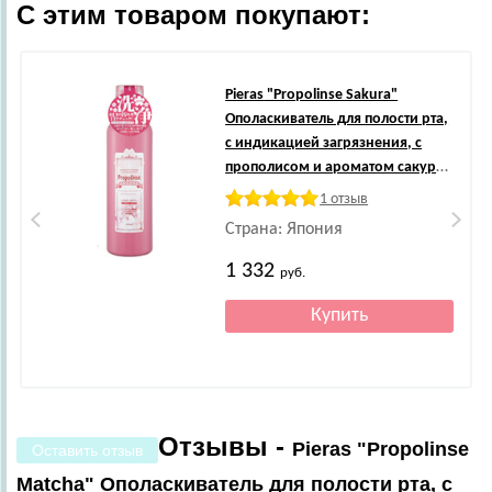
С этим товаром покупают:
Pieras
"Propolinse Sakura"
Ополаскиватель для полости рта,
с индикацией загрязнения, с
прополисом и ароматом сакуры,
600 мл.
1 отзыв
Страна: Япония
1 332
руб.
Отзывы -
Pieras "Propolinse
Оставить отзыв
Matcha" Ополаскиватель для полости рта, с