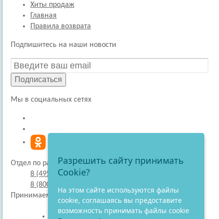
Хиты продаж
Главная
Правила возврата
Подпишитесь на наши новости
Подписаться
Мы в социальных сетях
Разрешить сайту принимать
Отдел по работе с покупателями
Cookie?
8 (495) 220-51-30
8 (800) 707-27-19
На этом сайте используются файлы
Принимаем к оплате
cookie, соглашаясь вы предоставите
возможность принимать файлы cookie