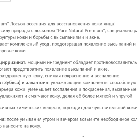
mium" Лосьон-эссенция для восстановления кожи лица!
 силу природы с лосьоном "Pure Natural Premium", специально
труктуры кожи и борьбы с высыпаниями и акне.
вает комплексный уход, предотвращая появление высыпаний и
оровье кожи.
ицирризинат
: мощный ингредиент обладает противовоспалител
огают предотвратить появление высыпаний и акне.
 раздраженную кожу, снижая покраснение и воспаление.
кт Зубкса) и аллантоин
:
увлажняющие компоненты способствую
арьера кожи, уменьшает воспаления и покраснения, вызванные 
увлажняют и смягчают кожу, делая её более мягкой и упругой.
сивных химических веществ, подходит для чувствительной кожи
ия:
после умывания утром и вечером возьмите необходимое кол
о нанесите на кожу.