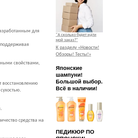
 разработанным для
"А сколько будет идти
мой заказ?"
 поддерживая
К разделу «Новости!
Обзоры! Тесты!»
ьными свойствами,
Японские
шампуни!
Большой выбор.
т восстановлению
Всё в наличии!
сухостью.
.
ичество средства на
ПЕДИКЮР ПО