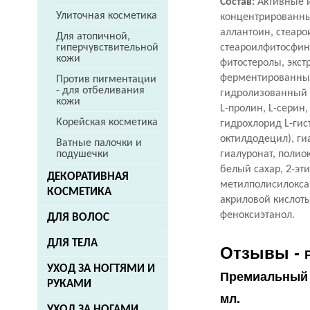
Состав:
Активные и
Улиточная косметика
концентрированный
аллантоин, стеаро
Для атопичной,
гиперчувствительной
стеароилфитосфин
кожи
фитостеролы, экст
ферментированный 
Против пигментации
- для отбеливания
гидролизованный э
кожи
L-пролин, L-серин
Корейская косметика
гидрохлорид L-гис
октилдодецил), ги
Ватные палочки и
подушечки
гиалуронат, полио
белый сахар, 2-эт
ДЕКОРАТИВНАЯ
метилполисилокса
КОСМЕТИКА
акриловой кислоты
феноксиэтанол.
ДЛЯ ВОЛОС
ДЛЯ ТЕЛА
Отзывы -
УХОД ЗА НОГТЯМИ И
Премиальный л
РУКАМИ
мл.
УХОД ЗА НОГАМИ