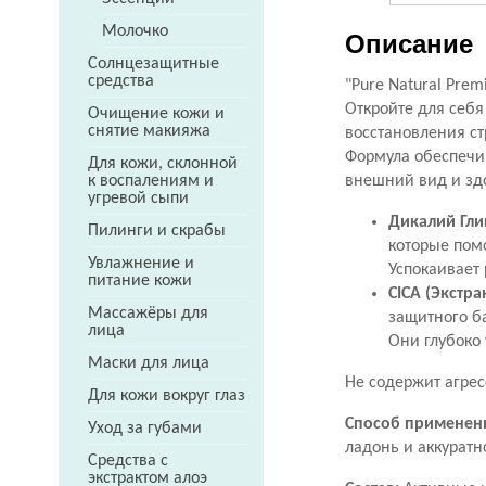
Молочко
Описание
Солнцезащитные
средства
"Pure Natural Pre
Откройте для себя
Очищение кожи и
снятие макияжа
восстановления с
Формула обеспечи
Для кожи, склонной
к воспалениям и
внешний вид и зд
угревой сыпи
Дикалий Гл
Пилинги и скрабы
которые пом
Увлажнение и
Успокаивает
питание кожи
CICA (Экстра
Массажёры для
защитного б
лица
Они глубоко 
Маски для лица
Не содержит агрес
Для кожи вокруг глаз
Способ применен
Уход за губами
ладонь и аккуратн
Средства с
экстрактом алоэ