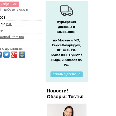
 избранное
добавить отзыв
003
Курьерская
ль:
PDC
доставка и
ия
самовывоз:
Natural Premium
по Москве и МО,
Санкт-Петербургу,
 с друзьями:
ЛО, всей РФ.
Более 8000 Пунктов
Выдачи Заказов по
РФ.
Узнать о доставке
Новости!
Обзоры! Тесты!