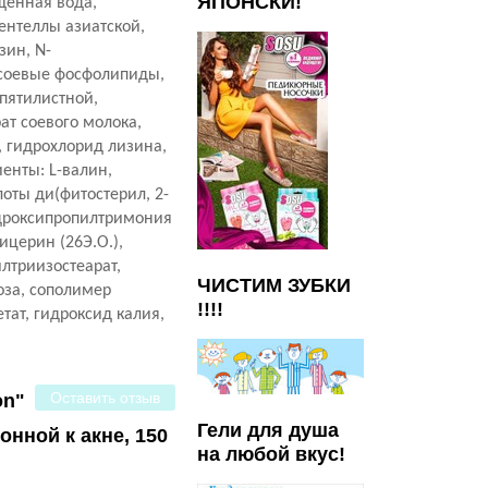
ЯПОНСКИ!
щенная вода,
ентеллы азиатской,
зин, N-
 соевые фосфолипиды,
 пятилистной,
ат соевого молока,
, гидрохлорид лизина,
иенты: L-валин,
оты ди(фитостерил, 2-
гидроксипропилтримония
ицерин (26Э.О.),
лтриизостеарат,
ЧИСТИМ ЗУБКИ
оза, сополимер
!!!!
ат, гидроксид калия,
Оставить отзыв
on"
Гели для душа
нной к акне, 150
на любой вкус!