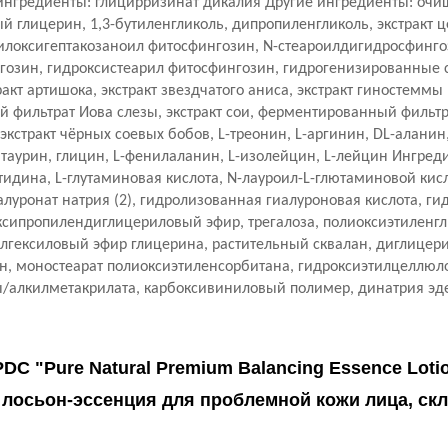
нгредиенты: глицирризинат дикалия Другие ингредиенты: очи
 глицерин, 1,3-бутиленгликоль, дипропиленгликоль, экстракт ц
илоксигептакозаноил фитосфингозин, N-стеароилдигидросфинго
гозин, гидроксистеарил фитосфингозин, гидрогенизированные
ракт артишока, экстракт звездчатого аниса, экстракт гиностеммы
фильтрат Иова слезы, экстракт сои, ферментированный фильтр
кстракт чёрных соевых бобов, L-треонин, L-аргинин, DL-аланин
, таурин, глицин, L-фенилаланин, L-изолейцин, L-лейцин Ингред
тидина, L-глутаминовая кислота, N-лауроил-L-глютаминовой кисл
алуронат натрия (2), гидролизованная гиалуроновая кислота, 
ксипропилендиглицериловый эфир, трегалоза, полиоксиэтиленгл
илгексиловый эфир глицерина, растительный сквалан, диглицери
н, моностеарат полиоксиэтиленсорбитана, гидроксиэтилцеллюл
/алкилметакрилата, карбоксивиниловый полимер, динатрия эдет
PDC "Pure Natural Premium Balancing Essence Loti
осьон-эссенция для проблемной кожи лица, скло