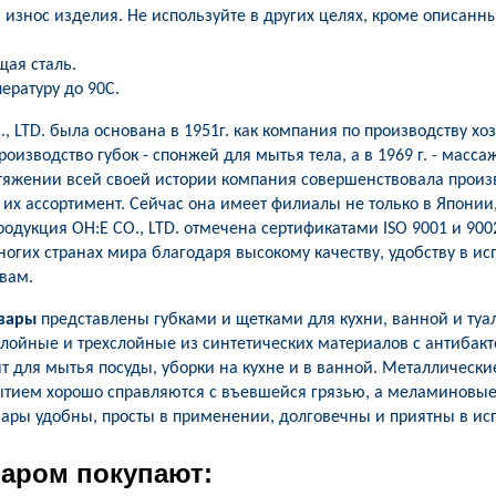
я износ изделия. Не используйте в других целях, кроме описанн
ая сталь.
ературу до 90С.
, LTD. была основана в 1951г. как компания по производству хо
производство губок - спонжей для мытья тела, а в 1969 г. - мас
тяжении всей своей истории компания совершенствовала произ
их ассортимент. Сейчас она имеет филиалы не только в Японии,
Продукция OH:E CO., LTD. отмечена сертификатами ISO 9001 и 90
ногих странах мира благодаря высокому качеству, удобству в и
вам.
овары
представлены губками и щетками для кухни, ванной и туал
слойные и трехслойные из синтетических материалов с антибак
т для мытья посуды, уборки на кухне и в ванной. Металлические
тием хорошо справляются с въевшейся грязью, а меламиновые 
вары удобны, просты в применении, долговечны и приятны в ис
варом покупают: