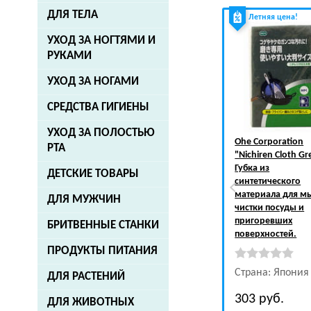
ДЛЯ ТЕЛА
Летняя цена!
УХОД ЗА НОГТЯМИ И
РУКАМИ
УХОД ЗА НОГАМИ
СРЕДСТВА ГИГИЕНЫ
УХОД ЗА ПОЛОСТЬЮ
Ohe Corporation
РТА
"Nichiren Cloth Gr
Губка из
ДЕТСКИЕ ТОВАРЫ
синтетического
материала для мы
ДЛЯ МУЖЧИН
чистки посуды и
пригоревших
БРИТВЕННЫЕ СТАНКИ
поверхностей.
ПРОДУКТЫ ПИТАНИЯ
Страна: Япония
ДЛЯ РАСТЕНИЙ
303
руб.
ДЛЯ ЖИВОТНЫХ