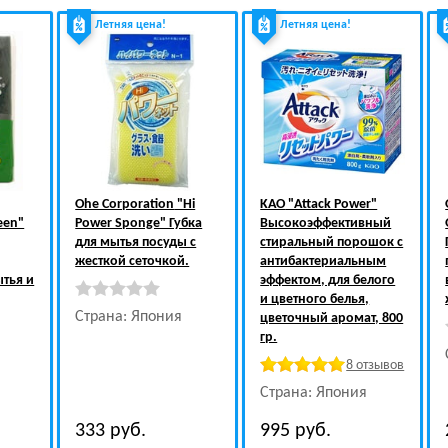
Летняя цена!
Летняя цена!
Ohe Corporation
"Hi
KAO
"Attack Power"
een"
Power Sponge" Губка
Высокоэффективный
для мытья посуды с
стиральный порошок с
жесткой сеточкой.
антибактериальным
тья и
эффектом, для белого
и цветного белья,
Страна: Япония
цветочный аромат, 800
гр.
8 отзывов
Страна: Япония
333
руб.
995
руб.