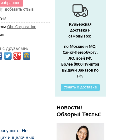
 избранное
добавить отзыв
013
Курьерская
ль:
Ohe Corporation
доставка и
ия
самовывоз:
по Москве и МО,
 с друзьями:
Санкт-Петербургу,
ЛО, всей РФ.
Более 8000 Пунктов
Выдачи Заказов по
РФ.
Узнать о доставке
Новости!
Обзоры! Тесты!
росушите. Не
щих и щелочных