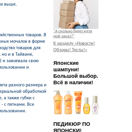
ых выше.
"А сколько будет идти
зяйственных товаров. В
мой заказ?"
сажных мочалок в форме
К разделу «Новости!
водство товаров для
Обзоры! Тесты!»
 но и в Тайване,
02 и завоевала свою
Японские
спользовании и
шампуни!
Большой выбор.
Всё в наличии!
ета разного размера и
териальной обработкой
, а также губки с
- с пятнами. Все
пользовании.
ПЕДИКЮР ПО
ЯПОНСКИ!