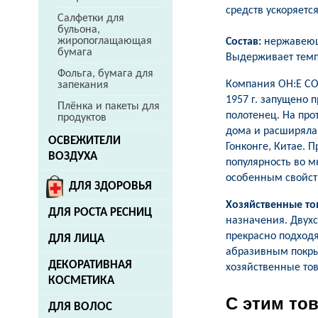
средств ускоряетс
Салфетки для
бульона,
жиропоглащающая
Состав:
нержавеющ
бумага
Выдерживает темп
Фольга, бумага для
Компания OH:E CO.
запекания
1957 г. запущено 
Плёнка и пакеты для
полотенец. На про
продуктов
дома и расширяла 
ОСВЕЖИТЕЛИ
Гонконге, Китае. 
ВОЗДУХА
популярность во м
особенным свойст
ДЛЯ ЗДОРОВЬЯ
Хозяйственные т
ДЛЯ РОСТА РЕСНИЦ
назначения. Двух
прекрасно подходя
ДЛЯ ЛИЦА
абразивным покры
ДЕКОРАТИВНАЯ
хозяйственные то
КОСМЕТИКА
С этим то
ДЛЯ ВОЛОС