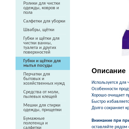
Ролики для чистки
одежды, ковров и
пола
Салфетки для уборки
Швабры, щётки
Губки и щётки для
чистки ванны,
туалета и других
поверхностей
Губки и щётки для
мытья посуды
Описание
Перчатки для
бытовых и
Используется для 
хозяйственных нужд
Особенности проду
Средства от моли,
Хорошо очищает п
пылевых клещей
Быстро избавляетс
Мешки для стирки
Долго сохраняет к
одежды, прищепки
Бумажные
Внимание при пр
полотенца и
оставляйте рядом
салфетки