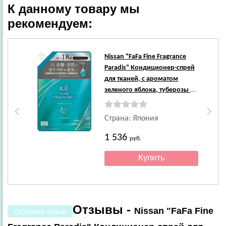
К данному товару мы
рекомендуем:
Nissan
"FaFa Fine Fragrance
Paradis" Кондиционер-спрей
для тканей, с ароматом
зеленого яблока, туберозы и
жасмина, сменная упаковка,
540 мл.
Страна: Япония
1 536
руб.
Отзывы -
Nissan "FaFa Fine
Оставить отзыв