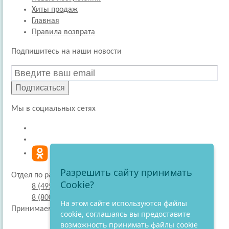
Хиты продаж
Главная
Правила возврата
Подпишитесь на наши новости
Подписаться
Мы в социальных сетях
Разрешить сайту принимать
Отдел по работе с покупателями
Cookie?
8 (495) 220-51-30
8 (800) 707-27-19
На этом сайте используются файлы
Принимаем к оплате
cookie, соглашаясь вы предоставите
возможность принимать файлы cookie