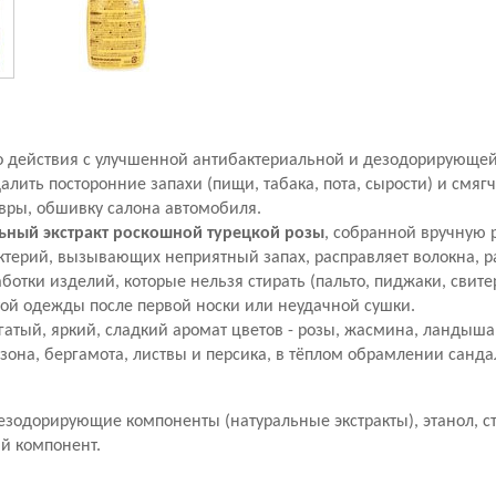
о действия с улучшенной антибактериальной и дезодорирующей
далить посторонние запахи (пищи, табака, пота, сырости) и смяг
вры, обшивку салона автомобиля.
ьный экстракт роскошной турецкой розы
, собранной вручную 
ктерий, вызывающих неприятный запах, расправляет волокна, р
ботки изделий, которые нельзя стирать (пальто, пиджаки, свите
той одежды после первой носки или неудачной сушки.
атый, яркий, сладкий аромат цветов - розы, жасмина, ландыша
она, бергамота, листвы и персика, в тёплом обрамлении сандал
езодорирующие компоненты (натуральные экстракты), этанол, с
й компонент.