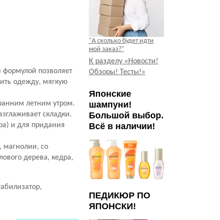
"А сколько будет идти
мой заказ?"
К разделу «Новости!
 формулой позволяет
Обзоры! Тесты!»
чить одежду, мягкую
Японские
ранним летним утром.
шампуни!
азглаживает складки.
Большой выбор.
ра) и для придания
Всё в наличии!
, магнолии, со
ового дерева, кедра,
табилизатор,
ПЕДИКЮР ПО
ЯПОНСКИ!