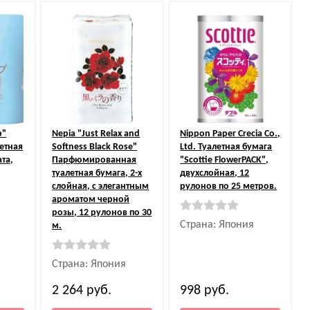
b"
Nepia
"Just Relax and
Nippon Paper Crecia Co.,
етная
Softness Black Rose"
Ltd.
Туалетная бумага
та,
Парфюмированная
"Scottie FlowerPACK",
туалетная бумага, 2-х
двухслойная, 12
слойная, с элегантным
рулонов по 25 метров.
ароматом черной
розы, 12 рулонов по 30
Страна: Япония
м.
Страна: Япония
2 264
руб.
998
руб.