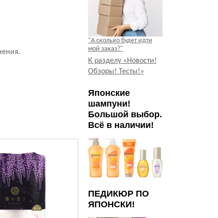
"А сколько будет идти
мой заказ?"
нения.
К разделу «Новости!
Обзоры! Тесты!»
Японские
шампуни!
Большой выбор.
Всё в наличии!
ПЕДИКЮР ПО
ЯПОНСКИ!