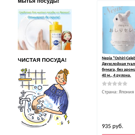
мытья посуды!
Nepia
"Oshiri-Cele
ЧИСТАЯ ПОСУДА!
Двухслойная туал
бумага, без арома
40 м., 4 рулона.
Страна: Япония
935
руб.