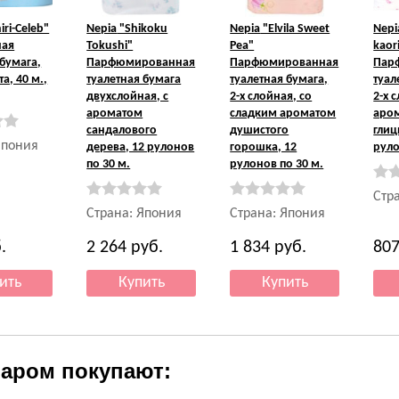
iri-Celeb"
Nepia
"Shikoku
Nepia
"Elvila Sweet
Nepi
ная
Tokushi"
Pea"
kaor
 бумага,
Парфюмированная
Парфюмированная
Пар
а, 40 м.,
туалетная бумага
туалетная бумага,
туал
двухслойная, с
2-х слойная, со
2-х 
ароматом
сладким ароматом
аро
сандалового
душистого
глиц
Япония
дерева, 12 рулонов
горошка, 12
руло
по 30 м.
рулонов по 30 м.
Стр
Страна: Япония
Страна: Япония
.
2 264
руб.
1 834
руб.
80
варом покупают: