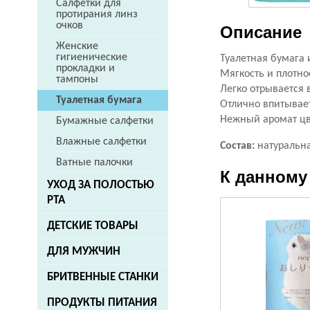
Салфетки для
протирания линз
очков
Описание
Женские
гигиенические
Туалетная бумага 
прокладки и
Мягкость и плотно
тампоны
Легко отрывается 
Туалетная бумага
Отлично впитывает
Нежный аромат цв
Бумажные салфетки
Влажные салфетки
Состав:
натуральна
Ватные палочки
К данному
УХОД ЗА ПОЛОСТЬЮ
РТА
ДЕТСКИЕ ТОВАРЫ
ДЛЯ МУЖЧИН
БРИТВЕННЫЕ СТАНКИ
ПРОДУКТЫ ПИТАНИЯ