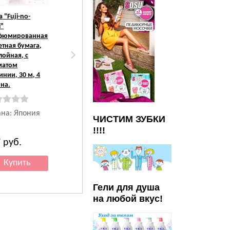
a
"Fuji-no-
Nepia
"Premium
i"
Soft" Двухслойная
фюмированная
туалетная бумага,
етная бумага,
30 м, 4 рулона.
слойная, с
матом
Страна: Япония
инии, 30 м, 4
на.
ана: Япония
ЧИСТИМ ЗУБКИ
!!!!
7
руб.
522
руб.
Гели для душа
на любой вкус!