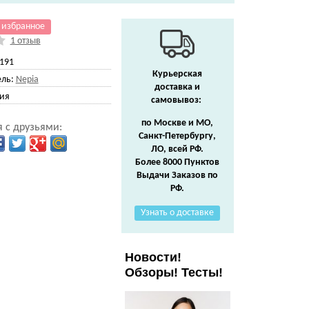
 избранное
1 отзыв
191
Курьерская
ль:
Nepia
доставка и
ия
самовывоз:
по Москве и МО,
 с друзьями:
Санкт-Петербургу,
ЛО, всей РФ.
Более 8000 Пунктов
Выдачи Заказов по
РФ.
Узнать о доставке
Новости!
Обзоры! Тесты!