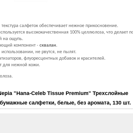
 текстура салфеток обеспечивает нежное прикосновение.
используется высококачественная 100% целлюлоза, что делает п
й на ощупь.
яющий компонент -
сквалан
.
 использовании, не рвутся, не пылят.
тизаторов, флуоресцентных добавок и красителей.
т для нежной кожи.
юлоза.
Nepia "Hana-Celeb Tissue Premium" Трехслойные
умажные салфетки, белые, без аромата, 130 шт.