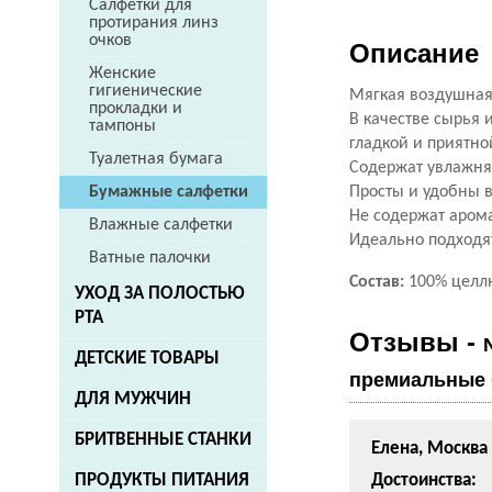
Салфетки для
протирания линз
очков
Описание
Женские
гигиенические
Мягкая воздушная
прокладки и
В качестве сырья 
тампоны
гладкой и приятно
Туалетная бумага
Содержат увлажн
Просты и удобны в
Бумажные салфетки
Не содержат арома
Влажные салфетки
Идеально подходя
Ватные палочки
Состав:
100% целл
УХОД ЗА ПОЛОСТЬЮ
РТА
Отзывы -
ДЕТСКИЕ ТОВАРЫ
премиальные б
ДЛЯ МУЖЧИН
БРИТВЕННЫЕ СТАНКИ
Елена, Москва
Достоинства:
ПРОДУКТЫ ПИТАНИЯ