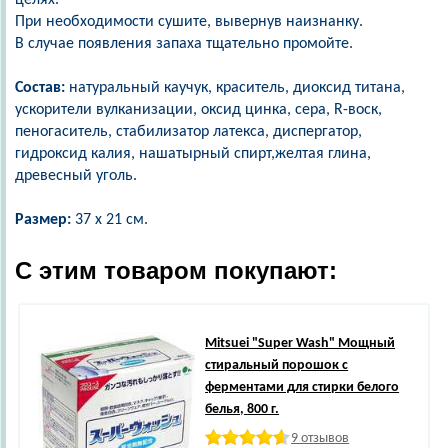
целях.
При необходимости сушите, вывернув наизнанку.
В случае появления запаха тщательно промойте.
Состав:
натуральный каучук, краситель, диоксид титана,
ускорители вулканизации, оксид цинка, сера, R-воск,
пеногаситель, стабилизатор латекса, диспергатор,
гидроксид калия, нашатырный спирт,желтая глина,
древесный уголь.
Размер:
37 x 21 см.
С этим товаром покупают:
Mitsuei
"Super Wash" Мощный
стиральный порошок с
ферментами для стирки белого
белья, 800 г.
9 отзывов