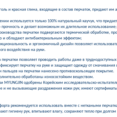
голь и красная глина, входящие в состав перчаток, придают им
ении используется только 100% натуральный каучук, что придае
прочность и делает возможным их длительное использование;
производства перчатки подвергаются термической обработке, пр
 и обладают антибактериальным эффектом;
нкциональность и эргономичный дизайн позволяет использоват
ого воздействия на руки.
перчатки позволяет проводить работы даже в труднодоступных 
иксирует перчатку на руке и защищает одежду от смачивания 
и пальцев на перчатки нанесено противоскользящее покрытие.
полнительно обработаны износостойким веществом.
ки MYUNGJIN одобрены Корейским исследовательско-испытател
е и не вызывающие раздражения кожи рук; имеют сертификаты 
форта рекомендуется использовать вместе с неткаными перчат
ают гигиену рук, впитывают влагу, сохраняют тепло при долго