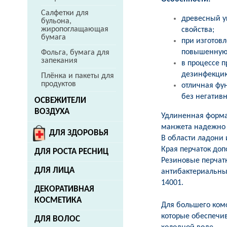
Салфетки для
древесный у
бульона,
жиропоглащающая
свойства;
бумага
при изготовл
повышенную 
Фольга, бумага для
запекания
в процессе 
дезинфекцию
Плёнка и пакеты для
продуктов
отличная фу
без негативн
ОСВЕЖИТЕЛИ
ВОЗДУХА
Удлиненная форма 
манжета надежно ф
ДЛЯ ЗДОРОВЬЯ
В области ладони 
Края перчаток до
ДЛЯ РОСТА РЕСНИЦ
Резиновые перчат
ДЛЯ ЛИЦА
антибактериальны
14001.
ДЕКОРАТИВНАЯ
КОСМЕТИКА
Для большего ком
которые обеспечив
ДЛЯ ВОЛОС