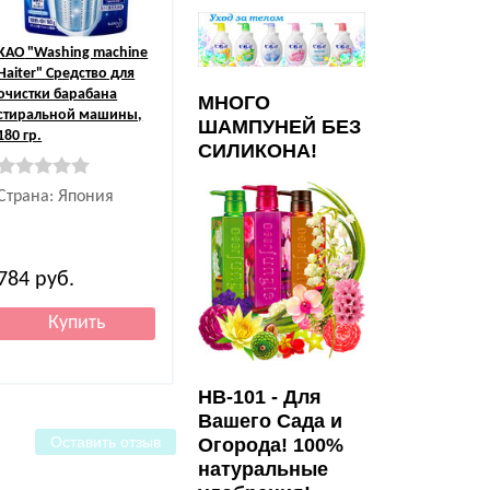
KAO
"Washing machine
Haiter" Средство для
очистки барабана
МНОГО
стиральной машины,
ШАМПУНЕЙ БЕЗ
180 гр.
СИЛИКОНА!
Страна: Япония
784
руб.
HB-101 - Для
Вашего Сада и
Оставить отзыв
Огорода! 100%
натуральные