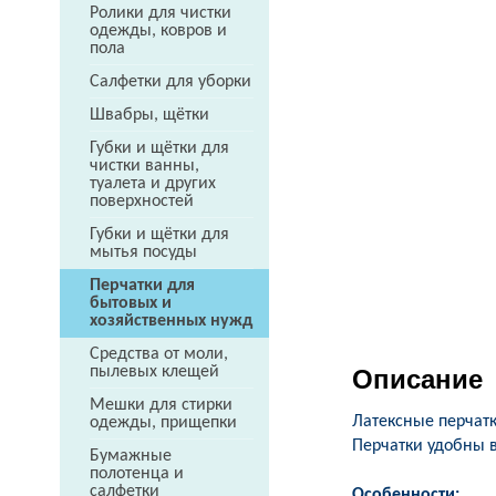
Ролики для чистки
одежды, ковров и
пола
Салфетки для уборки
Швабры, щётки
Губки и щётки для
чистки ванны,
туалета и других
поверхностей
Губки и щётки для
мытья посуды
Перчатки для
бытовых и
хозяйственных нужд
Средства от моли,
пылевых клещей
Описание
Мешки для стирки
Латексные перчат
одежды, прищепки
Перчатки удобны 
Бумажные
полотенца и
салфетки
Особенности: