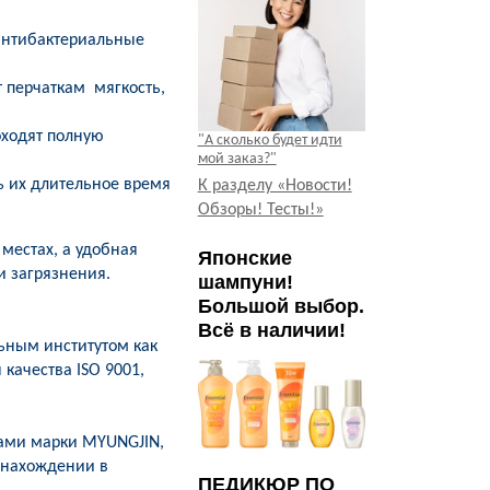
 антибактериальные
т перчаткам мягкость,
оходят полную
"А сколько будет идти
мой заказ?"
ь их длительное время
К разделу «Новости!
Обзоры! Тесты!»
местах, а удобная
Японские
и загрязнения.
шампуни!
Большой выбор.
Всё в наличии!
ьным институтом как
качества ISO 9001,
ками марки MYUNGJIN,
м нахождении в
ПЕДИКЮР ПО