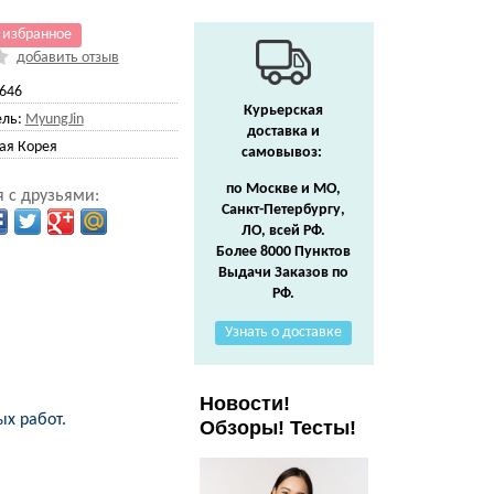
 избранное
добавить отзыв
646
Курьерская
ль:
MyungJin
доставка и
я Корея
самовывоз:
по Москве и МО,
 с друзьями:
Санкт-Петербургу,
ЛО, всей РФ.
Более 8000 Пунктов
Выдачи Заказов по
РФ.
Узнать о доставке
Новости!
х работ.
Обзоры! Тесты!