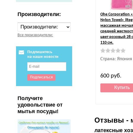
Производители:
Ohe Corporation
«
Nylon Towel» (Reg
массажная мочал
средней жесткост
Все производители:
цвет розовый 28 
110 см.
Подпишитесь
на наши новости
Страна: Япония
600
руб.
Получите
удовольствие от
мытья посуды!
Отзывы -
латексные хоз