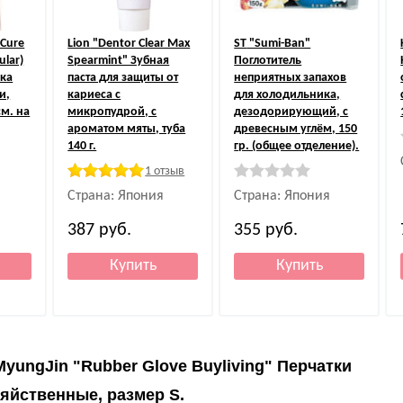
Cure
Lion
"Dentor Clear Max
ST
"Sumi-Ban"
ular)
Spearmint" Зубная
Поглотитель
ка
паста для защиты от
неприятных запахов
и,
кариеса с
для холодильника,
см. на
микропудрой, с
дезодорирующий, с
ароматом мяты, туба
древесным углём, 150
140 г.
гр. (общее отделение).
1 отзыв
Страна: Япония
Страна: Япония
387
руб.
355
руб.
MyungJin "Rubber Glove Buyliving" Перчатки
яйственные, размер S.