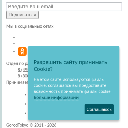
Подписаться
Мы в социальных сетях
Разрешить сайту принимать
Отдел по работе с покупателями
Cookie?
8 (495) 220-51-30
8 (800) 707-27-19
На этом сайте используются файлы
Принимаем к оплате
cookie, соглашаясь вы предоставите
возможность принимать файлы cookie
Больше информации
Соглашаюсь
GorodTokyo © 2011 - 2026