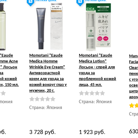
цена!
Летняя цена!
Летняя цена!
"Eaude
Momotani
"Eaude
Momotani
"Eaude
Man
mme Acne
Medica Homme
Medica Lotion"
Faci
n" Лосьон
Wrinkle Eye Cream"
Лосьон - спрей для
Clea
за
Антивозрастной
ухода за
пенк
ой кожей
крем для ухода за
проблемной кожей
с уг
н, 150 мл.
кожей вокруг глаз у
лица, 45 мл.
осв
мужчин, 20 г.
цит
аром
Япония
Страна: Япония
Страна: Япония
Стр
63
уб.
3 728
руб.
1 923
руб.