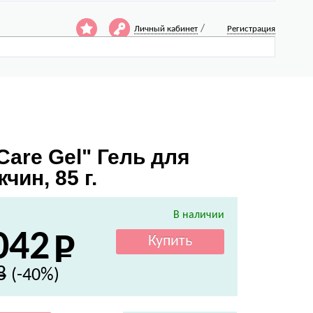
/
Личный кабинет
Регистрация
are Gel" Гель для
ин, 85 г.
В наличии
042
8
(-40%)