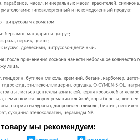
, парабенов, масел, минеральных масел, красителей, силикона
ерматологами:
гипоаллергенный и некомедогенный
продукт.
о - цитрусовым ароматом:
ы:
бергамот, мандарин и цитрус;
ы:
роза, персик, цветы;
ы:
мускус, древесный, цитрусово-цветочный.
ия:
после применения лосьона нанести небольшое количество
жу лица.
,
глицерин, бутилен гликоль, кремний, бетаин, карбомер, цетет-
 гидроксид, этилгексилглицерин,
отдушка, O-CYMEN-5-OL, натри
кстракты листьев центеллы азиатской, корня кровохлебки лекарс
а, семян коикса, корня ремании клейкой, коры березы, листьев
иона,
натрия гиалуронат, дипропилен гликоль, биотин, пентилен
фат, сукцинил ателоколлаген,
церамиды
NP.
 товару мы рекомендуем: