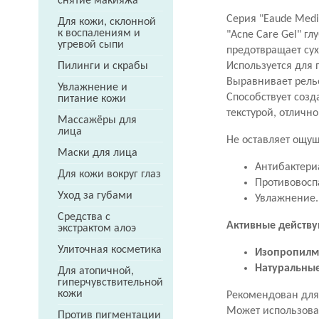
снятие макияжа
Серия "Eaude Med
Для кожи, склонной
к воспалениям и
"Acne Care Gel" г
угревой сыпи
предотвращает сух
Используется для 
Пилинги и скрабы
Выравнивает рель
Увлажнение и
Способствует соз
питание кожи
текстурой, отличн
Массажёры для
лица
Не оставляет ощущ
Маски для лица
Антибактери
Для кожи вокруг глаз
Противовосп
Уход за губами
Увлажнение.
Средства с
Активные действ
экстрактом алоэ
Улиточная косметика
Изопропилм
Натуральные
Для атопичной,
гиперчувствительной
кожи
Рекомендован для
Может использоват
Против пигментации