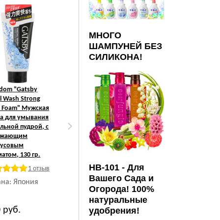
МНОГО
ШАМПУНЕЙ БЕЗ
СИЛИКОНА!
dom
"Gatsby
Mandom
"Gatsby
al Wash Strong
Deodorant Roll-on
r Foam" Мужская
Smart Soap"
а для умывания
Дезодорант-
ольной пудрой, с
антиперспирант
ежающим
роликовый для
русовым
мужчин, с
атом, 130 гр.
ароматом мыла, 60
гр.
HB-101 - Для
1 отзыв
Вашего Сада и
ана: Япония
Огорода! 100%
Страна: Япония
натуральные
0
руб.
1 324
руб.
удобрения!