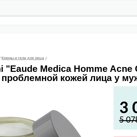
Кремы и гели для лица
i
"Eaude Medica Homme Acne C
 проблемной кожей лица у мужч
3 
5 07