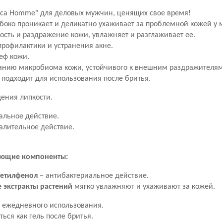
ica Homme" для деловых мужчин, ценящих свое время!
лубоко проникает и деликатно ухаживает за проблемной кожей у
ость и раздражение кожи, увлажняет и разглаживает ее.
профилактики и устранения акне.
еф кожи.
данию микробиома кожи, устойчивого к внешним раздражителям
о подходит для использования после бритья.
ения липкости.
альное действие.
алительное действие.
ующие компоненты:
етилфенол
– антибактериальное действие.
 экстракты растений
мягко увлажняют и ухаживают за кожей.
 ежедневного использования.
ься как гель после бритья.