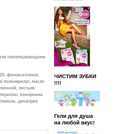
.
 геля похлопывающими
20,
феноксиэтанол,
ЧИСТИМ ЗУБКИ
я полиакрилат, масло
!!!!
твенной, листьев
 периллы, взморника
 гликоль, динатрия
Гели для душа
на любой вкус!