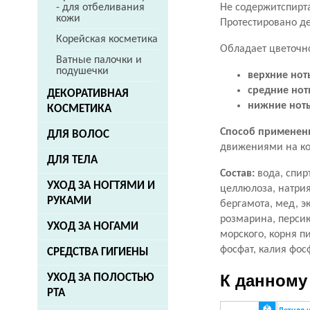
Не содержитспирта
- для отбеливания
кожи
Протестировано д
Корейская косметика
Обладает цветочн
Ватные палочки и
подушечки
верхние нот
средние нот
ДЕКОРАТИВНАЯ
нижние нот
КОСМЕТИКА
Способ применен
ДЛЯ ВОЛОС
движениями на ко
ДЛЯ ТЕЛА
Состав:
вода, спирт
УХОД ЗА НОГТЯМИ И
целлюлоза, натрия
РУКАМИ
бергамота, мед, э
розмарина, персик
УХОД ЗА НОГАМИ
морского, корня п
фосфат, калия фос
СРЕДСТВА ГИГИЕНЫ
К данному
УХОД ЗА ПОЛОСТЬЮ
РТА