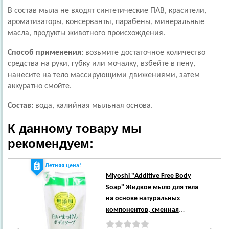
В состав мыла не входят синтетические ПАВ, красители,
ароматизаторы, консерванты, парабены, минеральные
масла, продукты животного происхождения.
Способ применения
: возьмите достаточное количество
средства на руки, губку или мочалку, взбейте в пену,
нанесите на тело массирующими движениями, затем
аккуратно смойте.
Состав:
вода, калийная мыльная основа.
К данному товару мы
рекомендуем:
Летняя цена!
Ле
Miyoshi
"Additive Free Body
Soap" Жидкое мыло для тела
на основе натуральных
компонентов, сменная
упаковка, 350 мл.