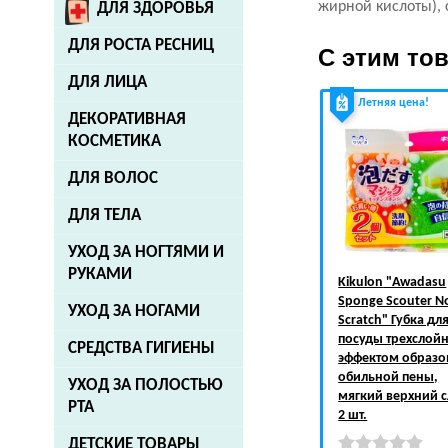
жирной кислоты), с
ДЛЯ ЗДОРОВЬЯ
ДЛЯ РОСТА РЕСНИЦ
С этим то
ДЛЯ ЛИЦА
Летняя цена!
ДЕКОРАТИВНАЯ
КОСМЕТИКА
ДЛЯ ВОЛОС
ДЛЯ ТЕЛА
УХОД ЗА НОГТЯМИ И
РУКАМИ
Kikulon
"Awadasu
Sponge Scouter N
УХОД ЗА НОГАМИ
Scratch" Губка дл
посуды трехслойн
СРЕДСТВА ГИГИЕНЫ
эффектом образо
обильной пены,
УХОД ЗА ПОЛОСТЬЮ
мягкий верхний с
РТА
2 шт.
ДЕТСКИЕ ТОВАРЫ