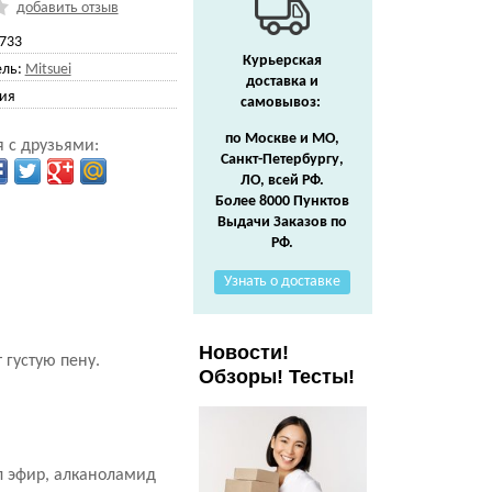
добавить отзыв
733
Курьерская
ль:
Mitsuei
доставка и
ия
самовывоз:
по Москве и МО,
 с друзьями:
Санкт-Петербургу,
ЛО, всей РФ.
Более 8000 Пунктов
Выдачи Заказов по
РФ.
Узнать о доставке
Новости!
 густую пену.
Обзоры! Тесты!
л эфир, алканоламид