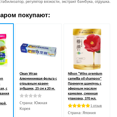
табилизатор, регулятор вязкости, экстракт бамбука, отдушка.
варом покупают:
Clean Wrap
Nihon
"Wins premium
on
Алюминиевая фольга с
camellia oil shampoo"
я
отрывным краем-
Премиум шампунь с
ая, с
зубцами, 25 см х 20 м.
эфирным маслом
вания
камелии, сменная
упаковка, 370 мл.
Страна: Южная
лой,
1 отзыв
Корея
Страна: Япония