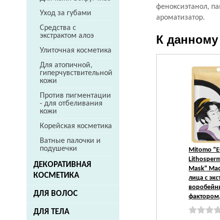
феноксиэтанол, па
Уход за губами
ароматизатор.
Средства с
экстрактом алоэ
К данному
Улиточная косметика
Для атопичной,
гиперчувствительной
кожи
Против пигментации
- для отбеливания
кожи
Корейская косметика
Ватные палочки и
подушечки
Mitomo
"E
Lithosperm
ДЕКОРАТИВНАЯ
Mask" Мас
КОСМЕТИКА
лица с эк
воробейни
ДЛЯ ВОЛОС
фактором,
ДЛЯ ТЕЛА