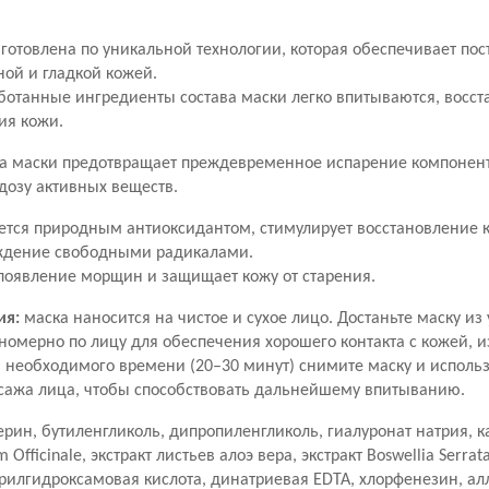
готовлена по уникальной технологии, которая обеспечивает по
ной и гладкой кожей.
ботанные ингредиенты состава маски легко впитываются, восс
ия кожи.
ва маски предотвращает преждевременное испарение компонент
дозу активных веществ.
ется природным антиоксидантом, стимулирует восстановление 
ждение свободными радикалами.
появление морщин и защищает кожу от старения.
ия:
маска наносится на чистое и сухое лицо. Достаньте маску из
номерно по лицу для обеспечения хорошего контакта с кожей, и
и необходимого времени (20–30 минут) снимите маску и исполь
сажа лица, чтобы способствовать дальнейшему впитыванию.
ерин, бутиленгликоль, дипропиленгликоль, гиалуронат натрия, к
 Officinale, экстракт листьев алоэ вера, экстракт Boswellia Serrat
рилгидроксамовая кислота, динатриевая EDTA, хлорфенезин, ал