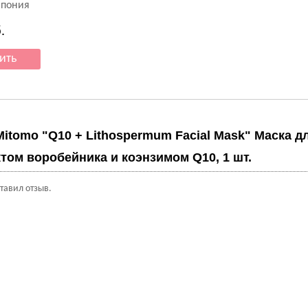
Япония
.
Mitomo "Q10 + Lithospermum Facial Mask" Маска д
ктом воробейника и коэнзимом Q10, 1 шт.
ставил отзыв.