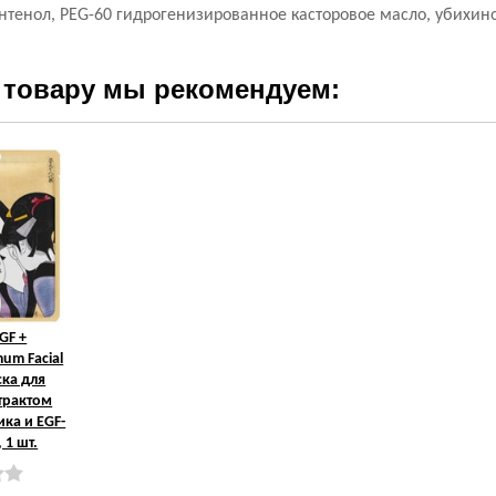
нтенол, PEG-60 гидрогенизированное касторовое масло, убихин
 товару мы рекомендуем:
GF +
um Facial
ка для
страктом
ка и EGF-
 1 шт.