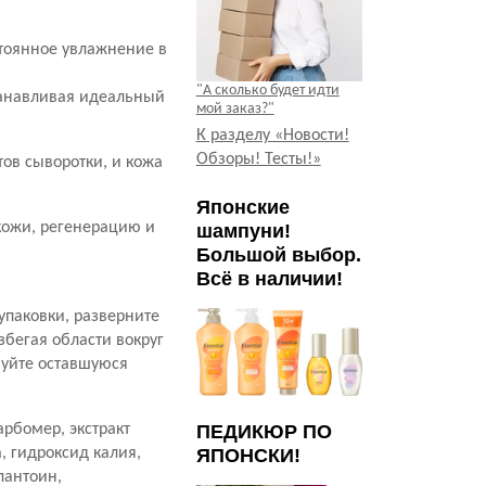
стоянное увлажнение в
"А сколько будет идти
танавливая идеальный
мой заказ?"
К разделу «Новости!
Обзоры! Тесты!»
ов сыворотки, и кожа
Японские
кожи, регенерацию и
шампуни!
Большой выбор.
Всё в наличии!
 упаковки, разверните
збегая области вокруг
зуйте оставшуюся
арбомер, экстракт
ПЕДИКЮР ПО
a, гидроксид калия,
ЯПОНСКИ!
лантоин,