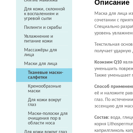
снятие макияжа
Описание
Для кожи, склонной
Маска для лица из
к воспалениям и
угревой сыпи
сочетании с прият
Специально разра
Пилинги и скрабы
уровень увлажнен
Увлажнение и
питание кожи
Текстильная осно
Массажёры для
получает ударную 
лица
Коэнзим Q10
явля
Маски для лица
уменьшить повре
Тканевые маски-
Также уменьшает 
салфетки
Кремообразные
Способ применен
маски
её и наложите рав
глаз. По истечени
Для кожи вокруг
глаз
эссенцию для мас
Маски-полоски для
Состав:
вода, глиц
очищения пор в
области носа
корня Lithospermum
каприлгликоль кап
Для кожи вокруг глаз