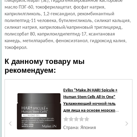
глицерилстеарат (SE), гидрогенизированное касторовое
масло ПЭГ-60, токоферилацетат, фосфат натрия,
каприлилгликоль, 1,2-гександиол, рекомбинантный
полипептид-11 человека, бутиленгликоль, силикат кальция,
силикат натрия, каприловый/каприновый триглицерид,
полисорбат 80, каприлоилдипептид-17, ксантановая
камедь, метилпарабен, феноксиэтанол, гидроксид калия,
токоферол.
К данному товару мы
рекомендуем:
Evliss
"Make.iN HARI Spicule +
Human Stem Cells All In One"
Увлажняющий ночной гель
для лица на основе морской
спикулы и стволовых клеток,
220 г.
Страна: Япония