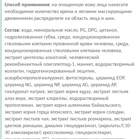
Способ применения:
на очищенную кожу лица нанесите
необходимое количество крема и легкими массирующими
движениями распределите на область лица и шеи.
Состав:
вода, минеральное масло, PG, DPG, цетанол,
гидролизованная губка, среда, кондиционированная
стволовыми клетками пуповинной крови человека, среда,
кондиционированная стволовыми клетками человека,
экстракт центеллы азиатской, человеческий
рекомбинантный олигопептид-1, маннит, водорастворимый
коллаген, гидрогенизированный лецитин,
аскорбилпропилгиалуронат, фитостеролы, церамид EOP,
церамид NG, церамид NP, церамид AG, церамид AP,
гиалуронат натрия, экстракт корня кудзу, экстракт листьев
алоэ вера, экстракт хлореллы, водорастворимый
протеогликан, экстракт корня шлемника байкальского,
экстракт корня горца японского, экстракт корня солодки,
экстракт листьев чая, экстракт листьев розмарина, экстракт
цветков ромашки, дикалия глицирризинат, (акрилаты/C10-
30 алкилакрилат) кроссполимер, глицерилстеарат,