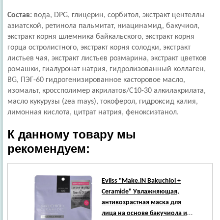
Состав:
вода, DPG, глицерин, сорбитол, экстракт центеллы
азиатской, ретинола пальмитат, ниацинамид, бакучиол,
экстракт корня шлемника байкальского, экстракт корня
горца остролистного, экстракт корня солодки, экстракт
листьев чая, экстракт листьев розмарина, экстракт цветков
ромашки, гиалуронат натрия, гидролизованный коллаген,
BG, ПЭГ-60 гидрогенизированное касторовое масло,
изомальт, кроссполимер акрилатов/C10-30 алкилакрилата,
масло кукурузы (zea mays), токоферол, гидроксид калия,
лимонная кислота, цитрат натрия, феноксиэтанол.
К данному товару мы
рекомендуем:
Evliss
"Make.iN Bakuchiol +
Ceramide" Увлажняющая,
антивозрастная маска для
лица на основе бакучиола и