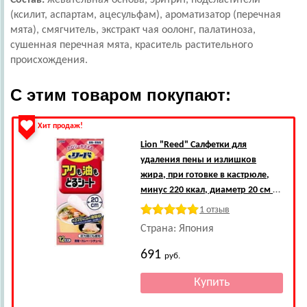
Состав:
жевательная основа, эритрит, подсластители
(ксилит, аспартам, ацесульфам), ароматизатор (перечная
мята), смягчитель, экстракт чая оолонг, палатиноза,
сушенная перечная мята, краситель растительного
происхождения.
С этим товаром покупают:
Хит продаж!
Lion
"Reed" Салфетки для
удаления пены и излишков
жира, при готовке в кастрюле,
минус 220 ккал, диаметр 20 см х
12 шт.
1 отзыв
Страна: Япония
691
руб.